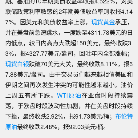
期。基准的10年期美债收益率收报4.522%，对美
联储政策利率敏感的2年期美债收益率则收报4.14
7%。因美元和美债收益率上涨，
现货黄金
承压，
并在美盘前急速跳水，一度跌至4311.78美元的日
内低点，较日内高点大跌超150美元，最终收跌3.
3%，报4327.77美元/盎司，回吐年内全部涨幅；
现货白银
跌破70美元大关，最终收跌8.11%，报6
7.88美元/盎司。由于交易员们越来越相信美国和
伊朗之间再次发生冲突的可能性越来越小，油价
上周五有所下跌。
WTI原油
在亚盘时段持续震
荡，于欧盘时段波动性加剧，并在美盘时段持续
下挫，最终收跌2.92%，报91.73美元/桶；
布伦特
原油
最终收跌2.48%，报92.03美元/桶。