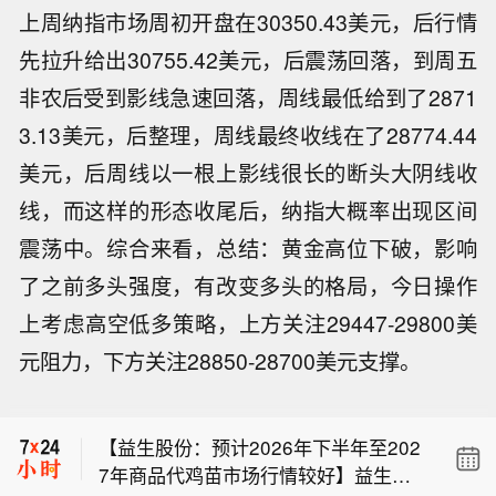
上周纳指市场周初开盘在30350.43美元，后行情
先拉升给出30755.42美元，后震荡回落，到周五
非农后受到影线急速回落，周线最低给到了2871
3.13美元，后整理，周线最终收线在了28774.44
美元，后周线以一根上影线很长的断头大阴线收
线，而这样的形态收尾后，纳指大概率出现区间
震荡中。综合来看，总结：黄金高位下破，影响
了之前多头强度，有改变多头的格局，今日操作
上考虑高空低多策略，上方关注29447-29800美
【银河证券：A股市场正从“预期博弈”转
元阻力，下方关注28850-28700美元支撑。
向“现实验证”】银河证券研报表示，8月
【李家超：目标第三季度内发表香港第
A股市场正从“预期博弈”转向“现实验
一个五年规划】香港特区行政长官李家
证”，围绕业绩、政策、外围风险三大线
【益生股份：预计2026年下半年至202
超9日表示，特区政府正马不停蹄地整
索展开。一是业绩验证。8月中下旬是A
7年商品代鸡苗市场行情较好】益生股
理和分析意见，目标在今年第三季度内
股中报披露最密集的窗口，市场有望围