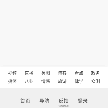
流转见到成效。 李家超在地区咨询会后
源等。辅助线：资源品与周期制造板块
区政府将进行大量测试。（新华社）
会见传媒表示，相信市民非常关注皇岗
有望迎来修复。关注有色金属、基础化
口岸何时可以正式运作，让市民使用。
工、建筑材料、钢铁板块等。
他的立场是清晰的：越早越好。当然，
公开让市民使用，要确保其运作畅顺、
安全、有序，让大家有良好的体验。特
区政府将进行大量测试。（新华社）
视频
直播
美图
博客
看点
政务
搞笑
八卦
情感
旅游
佛学
众测
首页
导航
反馈
登录