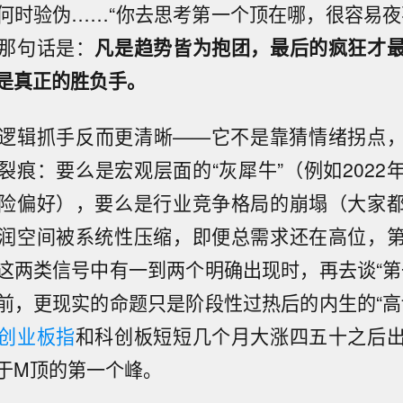
何时验伪……“你去思考第一个顶在哪，很容易夜
那句话是：
凡是趋势皆为抱团，最后的疯狂才
是真正的胜负手。
逻辑抓手反而更清晰——它不是靠猜情绪拐点
裂痕：要么是宏观层面的“灰犀牛”（例如2022
险偏好），要么是行业竞争格局的崩塌（大家
润空间被系统性压缩，即便总需求还在高位，
这两类信号中有一到两个明确出现时，再去谈“第
前，更现实的命题只是阶段性过热后的内生的“高
创业板指
和科创板短短几个月大涨四五十之后
于M顶的第一个峰。