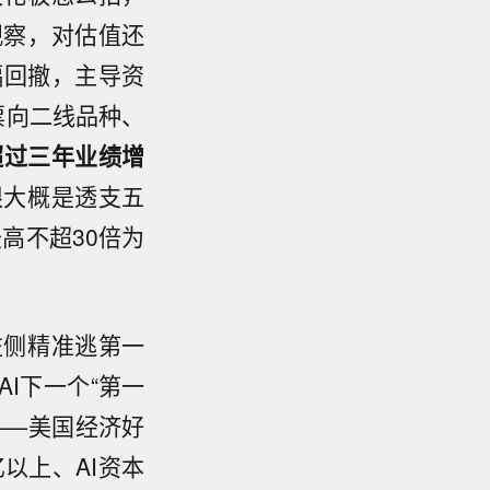
观察，对估值还
幅回撤，主导资
票向二线品种、
超过三年业绩增
限大概是透支五
高不超30倍为
左侧精准逃第一
I下一个“第一
——美国经济好
以上、AI资本