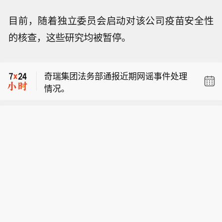
目前，随着独立委员会启动对该公司疫苗安全性
【油轮谎报埃及、苏伊士运河为目的
的核查，这些研究均被暂停。
港，掩盖沙特红海装货行动】驶入红海
【润邦股份：GENMA获6500吨超大型
装载沙特原油的油轮，将苏伊士运河及
浮吊订单】据润邦股份消息，近日，GE
埃及填报为目的港，以此规避胡塞武装
奇瑞集团法务部通报近期网谣事件处理
NMA成功获得一台6500吨级重型浮式起
打击。胡塞武装宣布封锁沙特港口，并
情况。
重机订单，该设备最大起重量6500吨，
在红海袭击与沙特有关联的船只，还扬
【油轮谎报埃及、苏伊士运河为目的
最大工作半径113米，最大起升高度132
言要打击红海北部海域的沙特籍船舶。
港，掩盖沙特红海装货行动】驶入红海
米，主要用于客户码头及近海各类大吨
航运企业通过关闭船舶应答器、填报虚
【润邦股份：GENMA获6500吨超大型
装载沙特原油的油轮，将苏伊士运河及
位物料的吊装作业。该浮吊将由南通润
假目的港（例如埃及艾因苏赫纳港）来
浮吊订单】据润邦股份消息，近日，GE
埃及填报为目的港，以此规避胡塞武装
邦重机有限公司生产制造。
掩盖真实航行意图。该港口配备储罐与
NMA成功获得一台6500吨级重型浮式起
打击。胡塞武装宣布封锁沙特港口，并
管线，服务途经苏伊士运河的航运。
重机订单，该设备最大起重量6500吨，
在红海袭击与沙特有关联的船只，还扬
最大工作半径113米，最大起升高度132
言要打击红海北部海域的沙特籍船舶。
米，主要用于客户码头及近海各类大吨
航运企业通过关闭船舶应答器、填报虚
位物料的吊装作业。该浮吊将由南通润
假目的港（例如埃及艾因苏赫纳港）来
邦重机有限公司生产制造。
掩盖真实航行意图。该港口配备储罐与