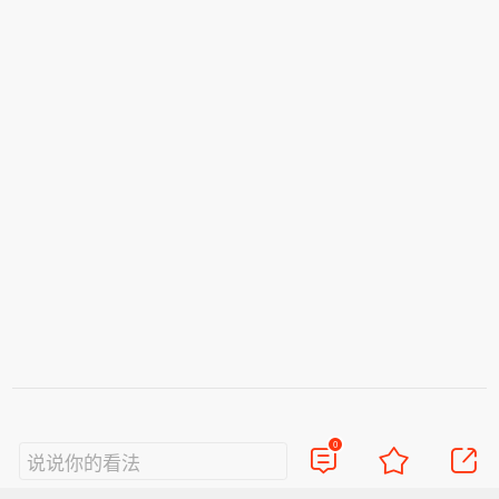
中，滚装货船载重量同比增长87.1%，
设备、零部件、材料及先进封装等集成
（央视新闻）
反映出汽车出口保持高速增长。进口稳
电路核心环节为主攻方向，重点挖掘“卡
中有升。7月，液化石油气船、液货船
脖子”领域的“隐形冠军”。
到港载重分别增长37.8%和11.7%，能
源及化工原料进口保持扩张，显示出国
内生产企业生产预期稳定、信心向好。
（央视新闻）
0
说说你的看法