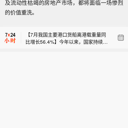
及流动性枯竭的房地产市场，都将面临一场惨烈
的价值重洗。
【上海国投先导参与投资智微凌峰基
金】近日，上海国投先导公示对上海智
【7月我国主要港口货船离港载重量同
微凌峰创业投资合伙企业（有限合伙）
比增长56.4%】今年以来，国家持续推
（简称“智微凌峰基金”）的投资。该基
【云南宣威火把节引发燃烧 16人被灼
动外贸“稳规模优结构”成效明显，外贸
金由智微资本担任管理人，目标规模30
伤】云南省宣威市人民政府新闻办公室
韧性持续增强，我国完备产业体系和多
亿元。LP阵容汇聚中微公司、澜起科技
【上海国投先导参与投资智微凌峰基
8日发布消息：宣威市乐丰乡建文村委
元化市场布局的优势进一步凸显。港口
等半导体龙头的旗下平台，工业X射线
金】近日，上海国投先导公示对上海智
会乌撒村民小组群众过火把节，在用可
是外贸的晴雨表。7月，我国主要港口
检测领域企业日联科技的子公司，以及
【7月我国主要港口货船离港载重量同
微凌峰创业投资合伙企业（有限合伙）
燃液体引燃火把过程中，盛有可燃液体
货运船舶离港载重量同比增长56.4%，
地方国资平台，形成“产业资本+国有资
比增长56.4%】今年以来，国家持续推
（简称“智微凌峰基金”）的投资。该基
的塑料桶意外倾倒引发燃烧，造成现场
增速比6月大幅提高38.9个百分点。其
本”的深度联合。智微凌峰基金以半导体
动外贸“稳规模优结构”成效明显，外贸
金由智微资本担任管理人，目标规模30
16名群众不同程度灼伤。情况发生后，
中，滚装货船载重量同比增长87.1%，
设备、零部件、材料及先进封装等集成
韧性持续增强，我国完备产业体系和多
亿元。LP阵容汇聚中微公司、澜起科技
宣威市立即启动应急预案，组织卫健、
反映出汽车出口保持高速增长。进口稳
电路核心环节为主攻方向，重点挖掘“卡
元化市场布局的优势进一步凸显。港口
等半导体龙头的旗下平台，工业X射线
应急、公安等部门及乐丰乡工作人员赶
中有升。7月，液化石油气船、液货船
脖子”领域的“隐形冠军”。
是外贸的晴雨表。7月，我国主要港口
检测领域企业日联科技的子公司，以及
赴现场，开展伤员救治、现场秩序维护
到港载重分别增长37.8%和11.7%，能
货运船舶离港载重量同比增长56.4%，
地方国资平台，形成“产业资本+国有资
等工作。目前，伤者正在医院接受治
源及化工原料进口保持扩张，显示出国
增速比6月大幅提高38.9个百分点。其
本”的深度联合。智微凌峰基金以半导体
疗，伤情平稳，后续工作正在开展。
内生产企业生产预期稳定、信心向好。