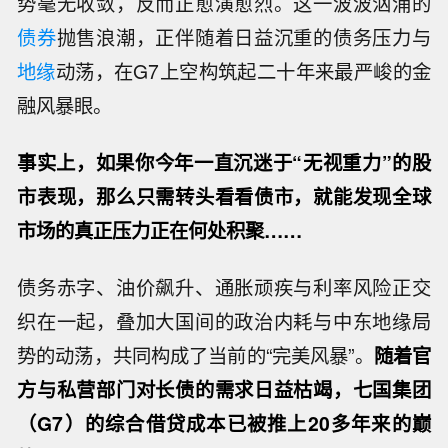
势毫无收敛，反而正愈演愈烈。这一波波汹涌的
债券
抛售浪潮，正伴随着日益沉重的债务压力与
地缘
动荡，在G7上空构筑起二十年来最严峻的金
融风暴眼。
事实上，如果你今年一直沉迷于“无视重力”的股
市表现，那么只需转头看看债市，就能发现全球
市场的真正压力正在何处积聚……
债务赤字、油价飙升、通胀顽疾与利率风险正交
织在一起，叠加大国间的政治内耗与中东地缘局
势的动荡，共同构成了当前的“完美风暴”。
随着官
方与私营部门对长债的需求日益枯竭，七国集团
（G7）的综合借贷成本已被推上20多年来的巅