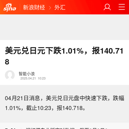
新浪财经
外汇
美元兑日元下跌1.01%，报140.71
8
智能小浪
2025.04.21
10:23
04月21日消息，美元兑日元盘中快速下跌，跌幅
【美国数千名威瑞森用户服务中断】美
1.01%，截止10:23，报140.718。
国数千名威瑞森用户在当地时间周六傍
【受强台风“白海豚”影响，8月9日往华
晚遭遇服务中断。 故障监测网站Downd
东方向部分列车停运】从深圳铁路部门
etector的数据显示，断网始于美国东部