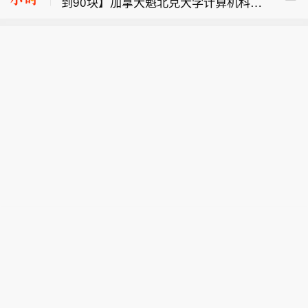
到90块】加拿大魁北克大学计算机科学
股份、芯原股份、寒武纪等股跌幅居
越南VN指数开盘小幅变动，报1768.06
教授丹尼尔·勒米尔近日表示，受AI需求
前。
点。
持续拉升带动，按单位容量计价，内存
【半导体板块震荡下挫 锴威特、炬光科
价格已涨回接近2007年水平，相当于把
技跌超9%】半导体板块震荡下挫，锴威
近20年的降价成果基本抹平，属于历史
特、炬光科技跌超9%，富信科技、普冉
罕见的行业异动。斯坦福大学DAM项目
股份、芯原股份、寒武纪等股跌幅居
汇总的价格序列给出量化锚点，眼下DD
前。
R5每GB约11.41至13.28美元(约合人民
币77至90元)，与2008年前后DDR2价
位带高度重合，按通胀折算约回到2011
年DDR3水平。