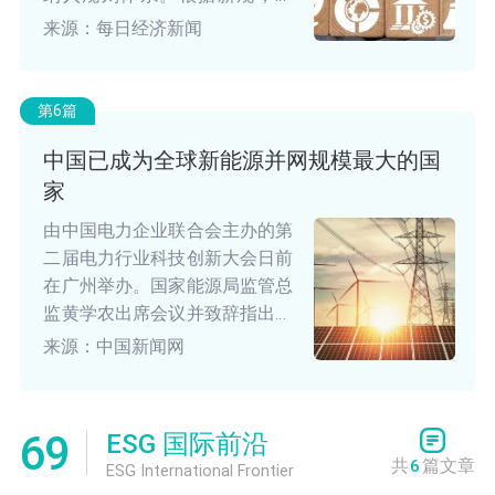
2025年6月16日起，创业板指数
来源：每日经济新闻
样本股将剔除国证ESG评级B级
以下的上市公司，同时设置权重
调整因子，单只样本股每次定期
第6篇
调整时有20%的权重上限。
中国已成为全球新能源并网规模最大的国
家
由中国电力企业联合会主办的第
二届电力行业科技创新大会日前
在广州举办。国家能源局监管总
监黄学农出席会议并致辞指出，
我国已成为全球新能源并网规模
来源：中国新闻网
最大、发展速度最快的国家，科
技创新有力支撑电力安全稳定供
应和绿色低碳发展。
69
ESG 国际前沿
共
6
篇文章
ESG International Frontier