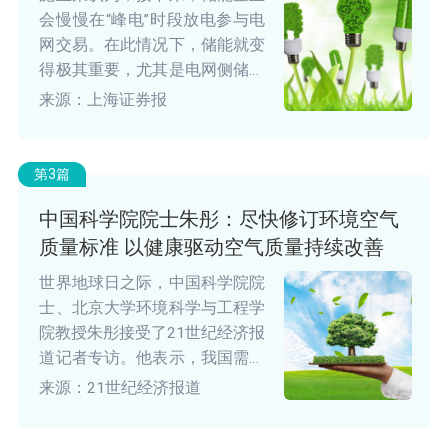
会慢慢在“峰电”时段放电参与电
网交易。在此情况下，储能就变
得极其重要，尤其是电网侧储能
亟须长时储能（大于4h的储能技
来源：上海证券报
术），而长时储能则是解决风
电、太阳能等可再生能源的间歇
性及并网问题的核心。
第3篇
中国科学院院士朱彤：尽快修订环境空气
质量标准 以健康驱动空气质量持续改善
世界地球日之际，中国科学院院
士、北京大学环境科学与工程学
院教授朱彤接受了21世纪经济报
道记者专访。他表示，我国需尽
快修订环境空气质量标准，以健
来源：21世纪经济报道
康效益最大化为目标，推动细颗
粒物（PM2.5）标准限值进一步