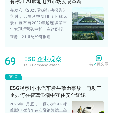
有标准 AI赋能电力市场交易革新
GIB推出了可偿还性赠款计划，
助力项目跨越“死亡谷”。
在发布《2025零碳行动报告》
之时，远景科技集团（下称远
景）宣布自2022年起连续第三
年实现运营碳中和。在这份报告
中，该集团称将在2028年达成
来源：21世纪经济报道
核心供应链100%使用绿电的目
标。
69
ESG 企业观察
共
2
篇文章
ESG Company Watch
第1篇
ESG观察|小米汽车发生致命事故，电动车
企如何在智驾浪潮中守住安全红线
2025年3月底，一辆小米SU7标
准版电动汽车在安徽铜陵德上高