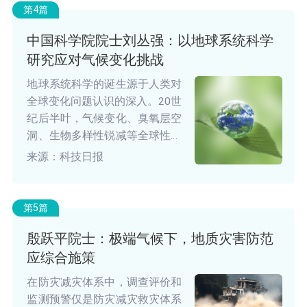
趋严。他认为，空气污染与气候
第4篇
变化治理需协同推进，企业应在
中国科学院院士刘丛强：以地球系统科学
绿色和可持续发展技术上尽早布
研究应对气候变化挑战
局，实现减污降碳与健康保护多
赢。
地球系统科学的诞生源于人类对
全球变化问题认识的深入。20世
纪后半叶，气候变化、臭氧层空
洞、生物多样性锐减等全球性问
题凸显。科学家们逐渐意识到，
来源：科技日报
环境问题具有系统性特征。以气
候变化为例，北极冰川融化不仅
影响局部地区，还会通过改变洋
第5篇
流和大气环流影响全球气候格
殷跃平院士：极端气候下，地质灾害防范
局。
应综合施策
在防灾减灾体系中，调查评价和
监测预警仅是防灾减灾救灾体系