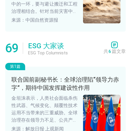
中的一环，要与避让搬迁和工程
治理相结合。针对当前灾害中心
向乡村转移的现状，要加强农村
来源：中国自然资源报
国土空间规划中地质安全风险评
估，特别是农民切坡盖房，要指
导进行简易治理，可以采取修建
69
ESG 大家谈
矮挡墙等降险措施，屋后还要留
共
6
篇文章
ESG Top Columnists
出一定的避让距离，以降低灾害
潜在风险。
第1篇
联合国前副秘书长：全球治理陷“领导力赤
字”，期待中国发挥建设性作用
金垣洙表示，人类社会面临杀伤
性武器、气候变化、颠覆性技术
运用不当带来的三重威胁。全球
治理存在领导力不足、公共产品
供给不足等问题。应继续发挥联
来源：解放日报·上观新闻