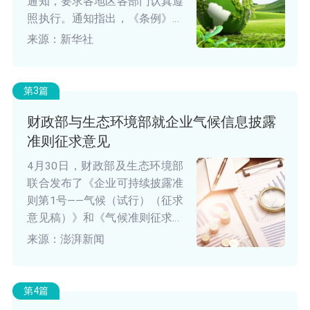
通知，要求各地区各部门认真遵
照执行。通知指出，《条例》以
习近平新时代中国特色社会主义
来源：新华社
思想为指导，全面贯彻习近平生
态文明思想，总结新时代生态环
境保护督察的理论和实践经验，
第3篇
进一步健全生态环境保护督察工
财政部与生态环境部就企业气候信息披露
作体制机制，对于坚持和加强党
准则征求意见
对生态文明建设和生态环境保护
的全面领导，深入推进生态环境
4月30日，财政部及生态环境部
保护督察工作，全面推进美丽中
联合发布了《企业可持续披露准
国建设，具有重要意义。
则第1号——气候（试行）（征求
意见稿）》和《气候准则征求意
见稿》起草说明。即日起公开征
来源：澎湃新闻
求意见，意见反馈截止日期为
2025年5月31日。
第4篇