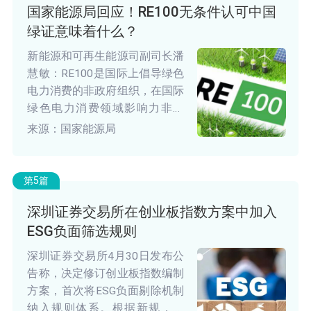
国家能源局回应！RE100无条件认可中国
绿证意味着什么？
新能源和可再生能源司副司长潘
慧敏：RE100是国际上倡导绿色
电力消费的非政府组织，在国际
绿色电力消费领域影响力非常
大。最近，RE100在官网的常见
来源：国家能源局
问答中明确企业使用中国绿证不
需要再提供额外证明，同时在其
技术标准中明确绿色电力消费必
第5篇
须持有绿证。
深圳证券交易所在创业板指数方案中加入
ESG负面筛选规则
深圳证券交易所4月30日发布公
告称，决定修订创业板指数编制
方案，首次将ESG负面剔除机制
纳入规则体系。根据新规，自