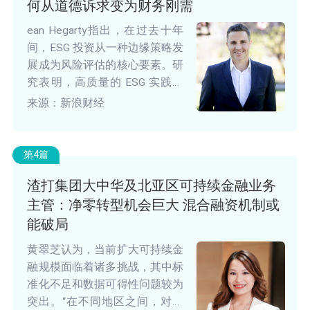
何从道德诉求变为财务刚需
ean Hegarty指出，在过去十年
间，ESG 投资从一种边缘策略发
展成为风险评估的核心要素。研
究表明，高质量的 ESG 实践能
够带来超额回报。例如，获得责
来源：新浪财经
任投资认证的澳大利亚股票基金
在过去 10 年中实现了 13.20%
的回报率，而市场其他股票基金
第4篇
的回报率仅为 9.19%。尽管面临
渣打集团大中华及北亚区可持续金融业务
监管碎片化、“漂绿”风险以及政
主管：净零转型机会巨大 混合融资机制或
治波动等挑战，Hegarty 认为
ESG 投资的长期趋势依然强劲。
能破局
黄翠芝认为，当前扩大可持续金
融规模面临着诸多挑战，其中标
准化不足和数据可得性问题较为
突出。“在不同地区之间，对于