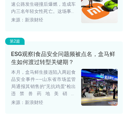
速公路发生碰撞后爆燃，造成车
内三名年轻女性死亡。这场事故
不仅引发公众对新能源汽车安全
来源：新浪财经
性的广泛质疑，更将小米汽车的
智能驾驶技术、危机管理能力及
品牌责任推至舆论风口浪尖。小
第2篇
米创始人雷军在5月15日的内部
ESG观察|食品安全问题频被点名，盒马鲜
讲话中坦言，“未料到事故对小
生如何渡过转型关键期？
米的打击如此之大”，并称“公众
的期待远超想象”。
本月，盒马鲜生接连陷入两起食
品安全事件——山东省市场监管
局通报其销售的“无抗鸡蛋”检出
违禁兽药地美硝唑
（15.5μg/kg）和甲氧苄啶
来源：新浪财经
（13.0μg/kg），分别超出国家
标准允许值的55%和30%；南京
市江宁区市场监管局亦抽检发现