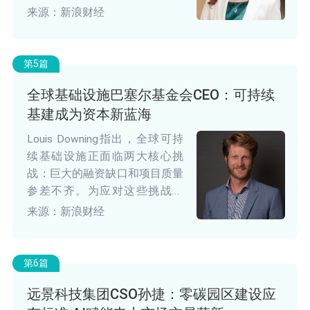
什么是可持续、什么是绿色、什
来源：新浪财经
么是转型，还存在着定义不一致
的情况。同时，ESG 报告体系也
比较零散和碎片化。”
第5篇
全球基础设施巴塞尔基金会CEO：可持续
基建成为资本新蓝海
Louis Downing指出，全球可持
续基础设施正面临两大核心挑
战：巨大的融资缺口和项目质量
参差不齐。为应对这些挑战，
GIB积极探索解决方案，通过提
来源：新浪财经
升项目设计标准、推出FAST-
Infra标签等创新举措，吸引私人
资本，优化项目储备，弥合资金
第6篇
与需求之间的差距。特别是在新
远景科技集团CSO孙捷：零碳园区建设应
兴市场，在瑞士政府的资助下，