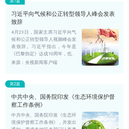
第1篇
习近平向气候和公正转型领导人峰会发表
致辞
4月23日，国家主席习近平向气
候和公正转型领导人视频峰会发
表致辞。习近平指出，今年是
《巴黎协定》达成10周年，也是
联合国成立80周年。当前，世界
来源：央视新闻客户端
百年变局加速演进，人类社会走
到新的十字路口。尽管个别大国
热衷于单边主义、保护主义，对
第2篇
国际规则和国际秩序造成严重冲
中共中央、国务院印发《生态环境保护督
击，但历史总会在曲折中前进。
察工作条例》
只要坚定信心，加强团结合作，
就一定能冲破逆流，推动全球气
中共中央、国务院印发《生态环
候治理和世界一切进步事业行稳
境保护督察工作条例》，并发出
致远。