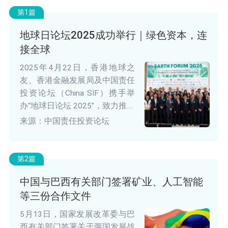
第1篇
地球日论坛2025成功举行｜绿色资本，连
接全球
2025年4月22日，香港地球之
友、香港金融发展局及中国责任
投资论坛（China SIF）携手举
办“地球日论坛 2025”，致力推动
转型金融，迈向可持续发展的未
来源：中国责任投资论坛
来。
第2篇
中国与巴西有关部门签署矿业、人工智能
等三份合作文件
5月13日，国家发展改革委与巴
西有关部门签署关于两国发展战