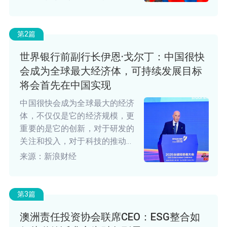
合国践行多边主义的“核心枢
纽”作用，也期待中国以三大全
球倡议为抓手，进一步发挥建设
第2篇
性力量。
世界银行前副行长伊恩·戈尔丁：中国很快
会成为全球最大经济体，可持续发展目标
将会首先在中国实现
中国很快会成为全球最大的经济
体，不仅仅是它的经济规模，更
重要的是它的创新，对于研发的
关注和投入，对于科技的推动，
对于新质生产力的发展，这些都
来源：新浪财经
将研发出新的技术，可以改善人
民的生活质量，也可以提升环境
的质量。
第3篇
澳洲责任投资协会联席CEO：ESG整合如