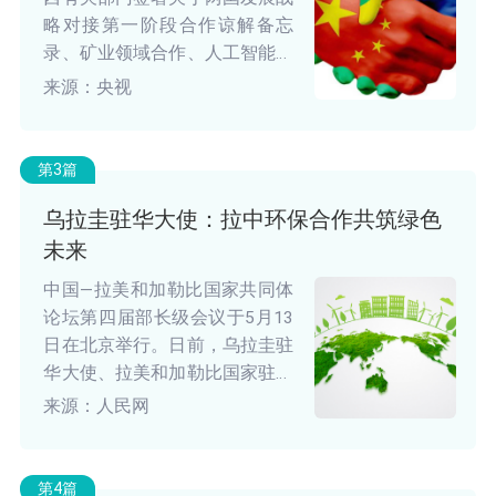
略对接第一阶段合作谅解备忘
录、矿业领域合作、人工智能合
作三份合作文件。
来源：央视
第3篇
乌拉圭驻华大使：拉中环保合作共筑绿色
未来
中国—拉美和加勒比国家共同体
论坛第四届部长级会议于5月13
日在北京举行。日前，乌拉圭驻
华大使、拉美和加勒比国家驻华
使团团长费尔南多·卢格里斯接
来源：人民网
受人民网记者专访，畅谈拉中在
环保领域的合作。
第4篇