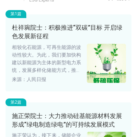
第1篇
杜祥琬院士：积极推进“双碳”目标 开启绿
色发展新征程
相较化石能源，可再生能源的波
动性较大。为此，我们要加快构
建以新能源为主体的新型电力系
统，发展多样化储能方式，推动
源网荷储协调和虚拟电厂等机
来源：人民日报
制，提升系统调节能力，实现安
全可靠运行。由此，可以将可再
生能源的波动性变成灵活性，使
第2篇
其成为智慧能源。
施正荣院士：大力推动硅基能源材料发展
形成“绿电制造绿电”的可持续发展模式
施正荣认为，接下来，储能企业