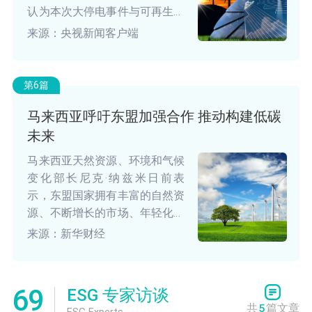
认为本次大停电事件与可再生能
源没有关联。他表示，西班牙政
来源：央视新闻客户端
府将继续支持发展绿色能源。
第6篇
马来西亚呼吁东盟加强合作 推动构建低碳
未来
马来西亚天然资源、环境和气候
变化部长尼克·纳兹米日前表
示，东盟国家拥有丰富的自然资
源、不断增长的市场、年轻化的
人口结构与共同的发展命运，东
来源：新华财经
盟各国应加强合作，协力加速区
域绿色转型，共同应对气候危机
并携手构建低碳未来。
69
ESG 专家访谈
共
5
篇文章
ESG Experts