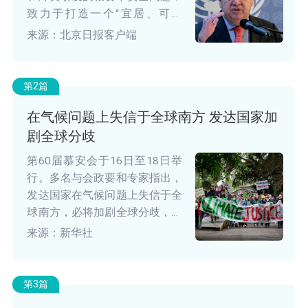
致力于打造一个“宜居、可持
续、没有饥饿和战争灾难的未
来源：北京日报客户端
来”。
第2篇
在气候问题上失信于全球南方 发达国家加
剧全球分歧
第60届慕安会于16日至18日举
行。多名与会政要和专家指出，
发达国家在气候问题上失信于全
球南方，必将加剧全球分歧，拖
累全球气候治理进程。
来源：新华社
第3篇