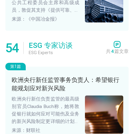
公共工程委员会主席和高级成
员，敦促其支持《提供可靠、客
观、可验证的排放强度和透明度
来源：《中国冶金报》
法案》。
54
ESG 专家访谈
共
4
篇文章
ESG Experts
第1篇
欧洲央行新任监管事务负责人：希望银行
能规划应对新兴风险
欧洲央行新任负责监管的最高级
别官员Claudia Buch称，她将敦
促银行就如何应对可能伤及业务
的新兴风险制定更详细的计划。
欧洲央行还敦促银行提高对网络
来源：财联社