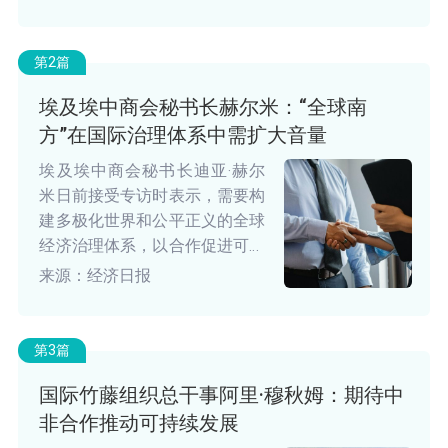
攻击、利率上升、气候变化影
响，以及向更可持续经济转型的
风险的把握。
第2篇
埃及埃中商会秘书长赫尔米：“全球南
方”在国际治理体系中需扩大音量
埃及埃中商会秘书长迪亚·赫尔
米日前接受专访时表示，需要构
建多极化世界和公平正义的全球
经济治理体系，以合作促进可持
续发展，在国际治理体系中扩大
来源：经济日报
音量
第3篇
国际竹藤组织总干事阿里·穆秋姆：期待中
非合作推动可持续发展