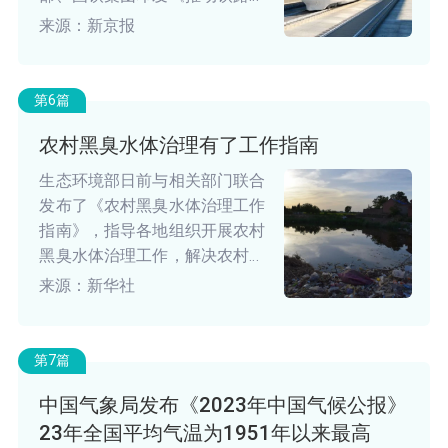
业低碳发展实施方案》。
来源：新京报
第6篇
农村黑臭水体治理有了工作指南
生态环境部日前与相关部门联合
发布了《农村黑臭水体治理工作
指南》，指导各地组织开展农村
黑臭水体治理工作，解决农村突
出水环境问题。
来源：新华社
第7篇
中国气象局发布《2023年中国气候公报》
23年全国平均气温为1951年以来最高