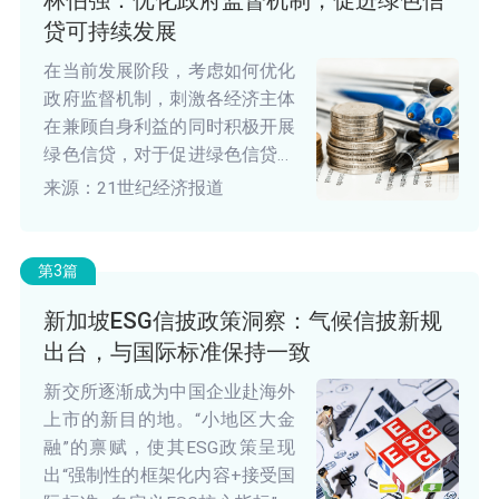
贷可持续发展
在当前发展阶段，考虑如何优化
政府监督机制，刺激各经济主体
在兼顾自身利益的同时积极开展
绿色信贷，对于促进绿色信贷长
足发展非常重要。
来源：21世纪经济报道
第3篇
新加坡ESG信披政策洞察：气候信披新规
出台，与国际标准保持一致
新交所逐渐成为中国企业赴海外
上市的新目的地。“小地区大金
融”的禀赋，使其ESG政策呈现
出“强制性的框架化内容+接受国