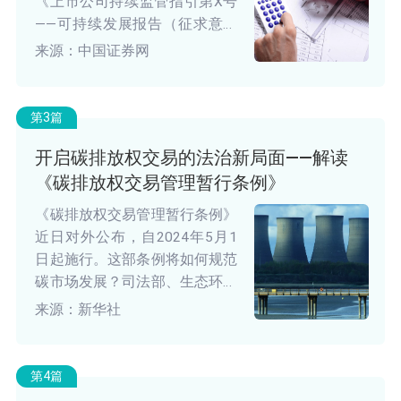
《上市公司持续监管指引第X号
——可持续发展报告（征求意见
稿）》，向社会公开征求意见。
来源：中国证券网
第3篇
开启碳排放权交易的法治新局面——解读
《碳排放权交易管理暂行条例》
《碳排放权交易管理暂行条例》
近日对外公布，自2024年5月1
日起施行。这部条例将如何规范
碳市场发展？司法部、生态环境
部有关负责人对条例进行了解
来源：新华社
读。
第4篇