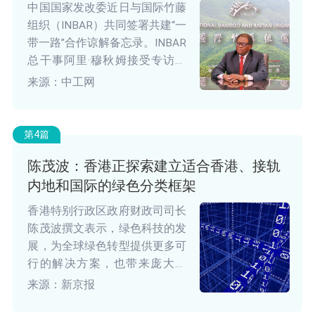
中国国家发改委近日与国际竹藤
组织（INBAR）共同签署共建“一
带一路”合作谅解备忘录。INBAR
总干事阿里·穆秋姆接受专访时
表示，将促进共建“一带一路”国
来源：中工网
家在国家战略和相关行动中大力
推动竹藤可持续发展。
第4篇
陈茂波：香港正探索建立适合香港、接轨
内地和国际的绿色分类框架
香港特别行政区政府财政司司长
陈茂波撰文表示，绿色科技的发
展，为全球绿色转型提供更多可
行的解决方案，也带来庞大机
遇，成为经济增长的重要部分。
来源：新京报