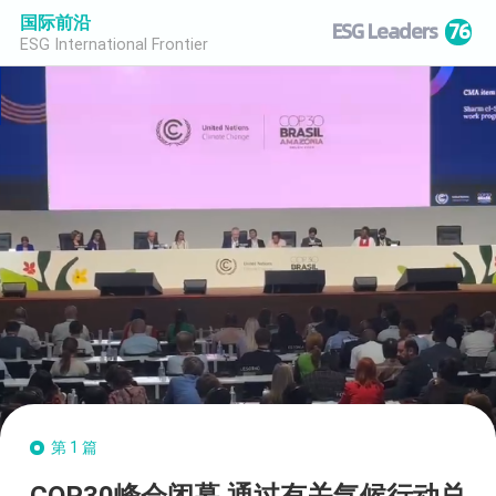
国际前沿
ESG Leaders
76
ESG International Frontier
第1篇