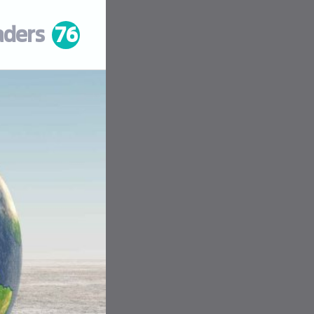
aders
76