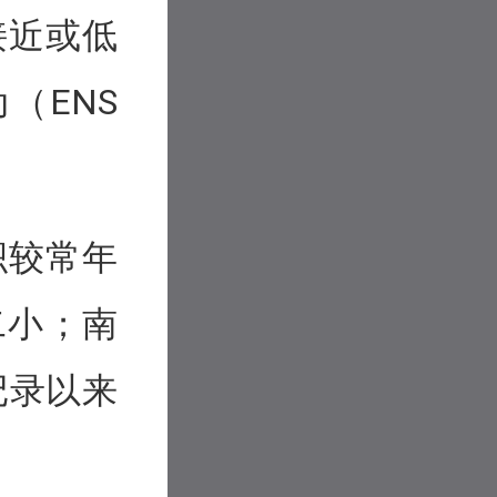
接近或低
（ENS
积较常年
二小；南
记录以来