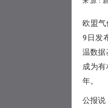
来 源：
欧盟气
9日发
温数据
成为有
年。
公报说，