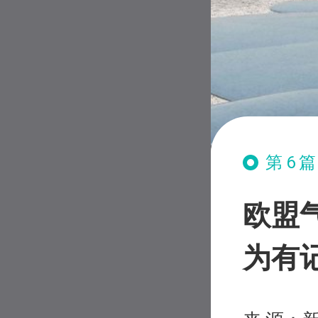
第6
欧盟
为有