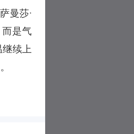
萨曼莎·
，而是气
温继续上
”。