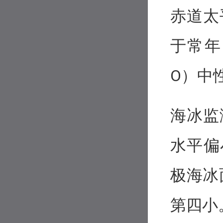
赤道太
于常年
O）中
海冰监
水平偏
极海冰
第四小