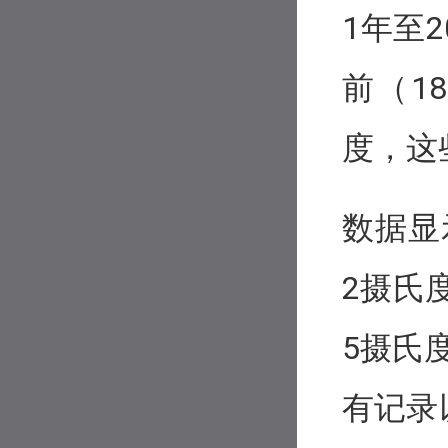
1年至
前（18
度，这
数据显
2摄氏度
5摄氏
有记录