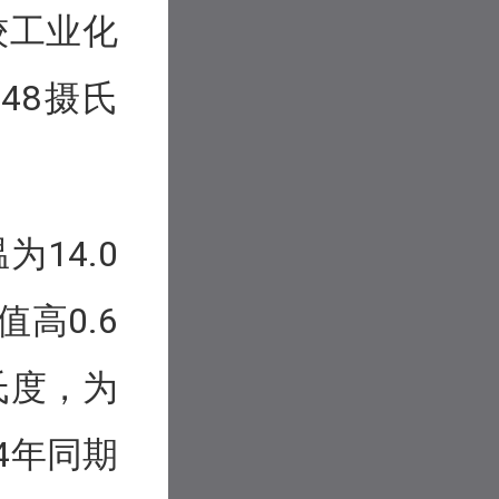
较工业化
.48摄氏
14.0
值高0.6
氏度，为
4年同期