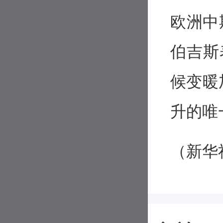
欧洲中
伯吉斯
候变暖
升的唯
（新华