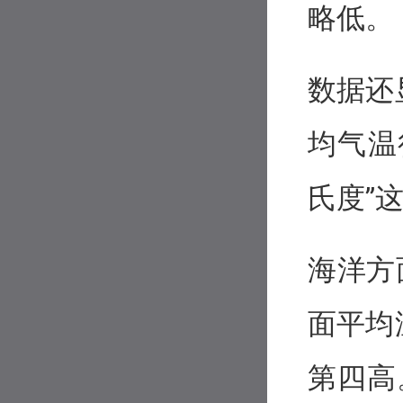
略低。
数据还
均气温
氏度”
海洋方
面平均
第四高