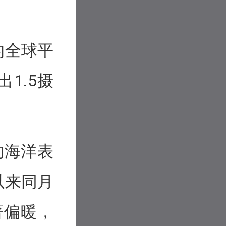
的全球平
1.5摄
的海洋表
以来同月
著偏暖，