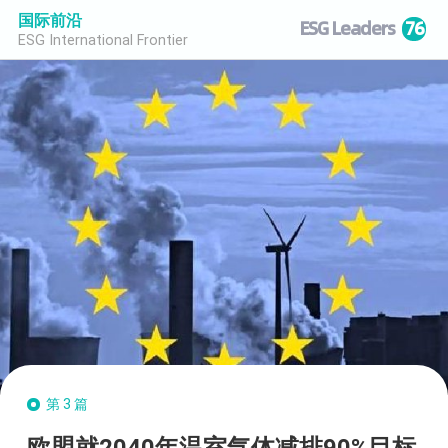
国际前沿
ESG Leaders
76
ESG International Frontier
第3篇