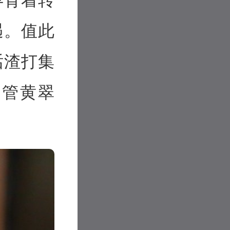
遇。值此
话渣打集
主管黄翠