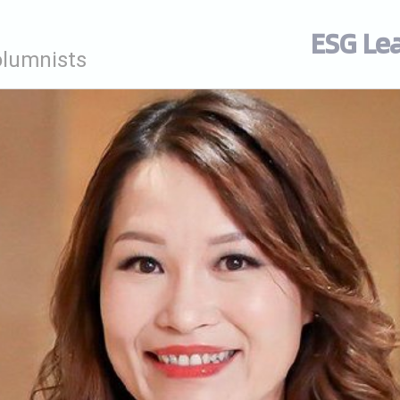
ESG Le
olumnists