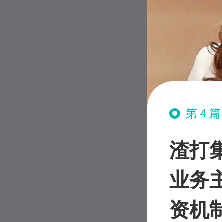
第4
渣打
业务
资机