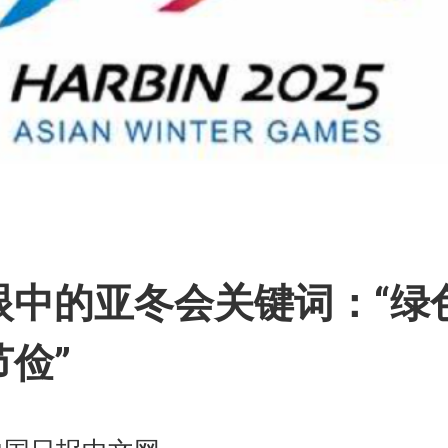
篇
眼中的亚冬会关键词：“绿
节俭”