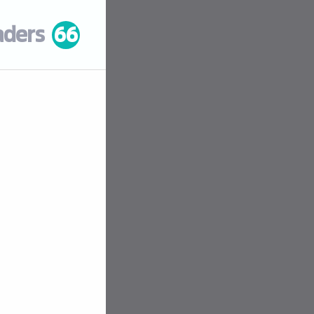
aders
66