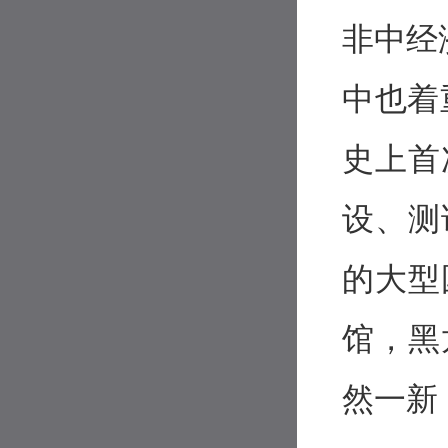
非中经济
中也着
史上首
设、测
的大型
馆，黑
然一新