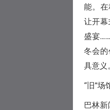
能。在
让开幕
盛宴…
冬会的
具意义
“旧”
巴林新闻