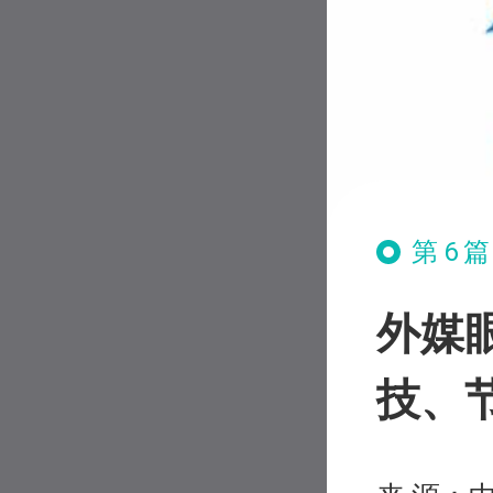
第6
外媒
技、