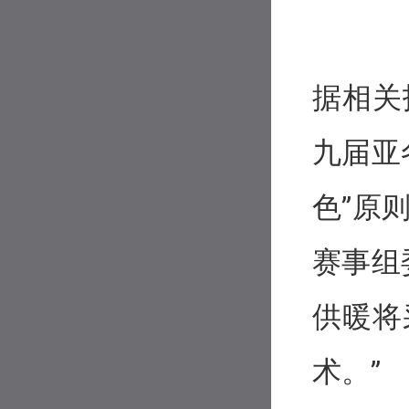
据相关
九届亚
色”原
赛事组
供暖将
术。”