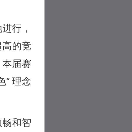
地进行，
超高的竞
，本届赛
” 理念
顺畅和智