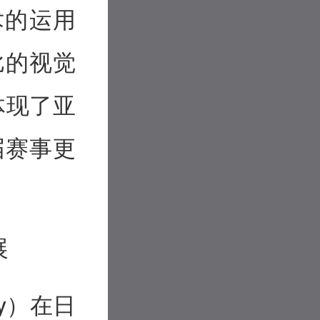
术的运用
比的视觉
体现了亚
届赛事更
展
cy）在日