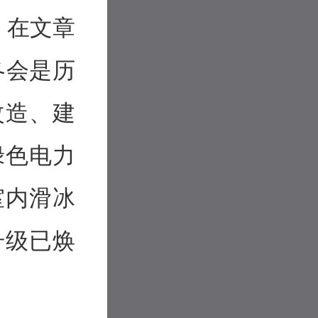
y）在文章
冬会是历
改造、建
绿色电力
室内滑冰
升级已焕