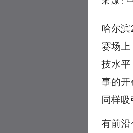
来 源：
哈尔滨
赛场上
技水平
事的开
同样吸
有前沿