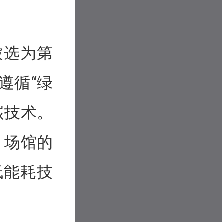
被选为第
遵循“绿
碳技术。
，场馆的
低能耗技