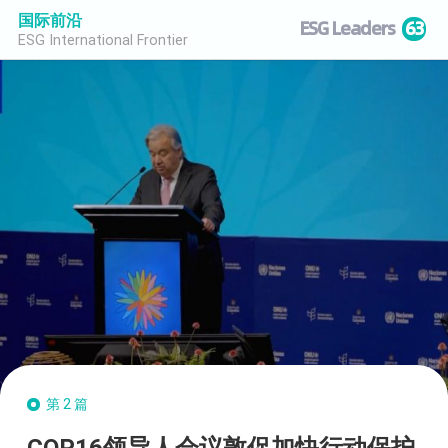
国际前沿
ESG Leaders
63
ESG International Frontier
第2篇