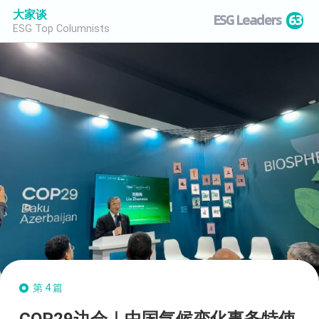
大家谈
ESG Leaders
63
ESG Top Columnists
第4篇