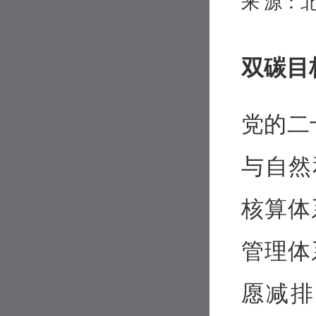
来 源：
双碳目
党的二
与自然
核算体
管理体
愿减排