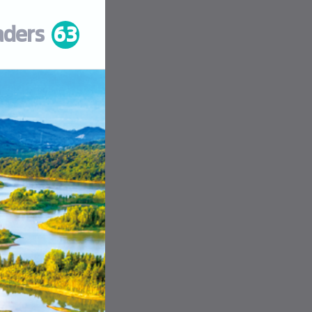
aders
63