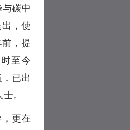
峰与碳中
提出，使
年前，提
。时至今
伍，已出
人士。
导，更在