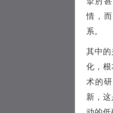
掣肘甚
情，而
系。
其中的
化，根
术的研
新，这
动的低