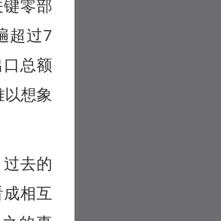
关键零部
遍超过7
出口总额
难以想象
。过去的
看成相互