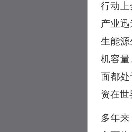
行动上
产业迅
生能源
机容量
面都处
资在世
多年来