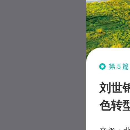
第5
刘世
色转