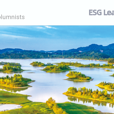
ESG Le
olumnists