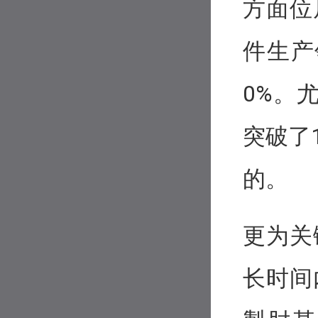
方面位
件生产
0%。
突破了
的。
更为关
长时间