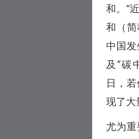
和。”
和（简
中国发
及“碳
日，若
现了大
尤为重