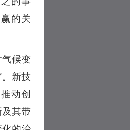
为之的事
共赢的关
对气候变
”。新技
，推动创
新及其带
变化的治