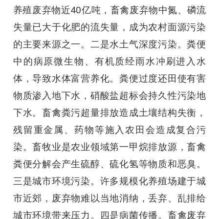
养殖废弃物近40亿吨，畜禽废弃物中氮、磷流
失量已大于化肥的流失量，成为农村面源污染
的主要来源之一。二是水土气深度污染。粪便
中的病原微生物、有机质经雨水冲刷进入水
体，导致水体富营养化。粪便过度还田使有害
物质渗入地下水，硝酸盐超标会持久性污染地
下水。畜禽粪污超量排放造成土壤结构失衡，
残留重金属、药物等施入农田会造成复合污
染。畜牧业是农业领域第一甲烷排放源，畜禽
粪便分解会产生硫醇、硫化氢等物质和恶臭。
三是城市环境污染。许多规模化养殖场建于城
市近郊，废弃物难以当地消纳，丢弃、乱排给
城市环境带来压力。四是病菌传播。畜禽废弃