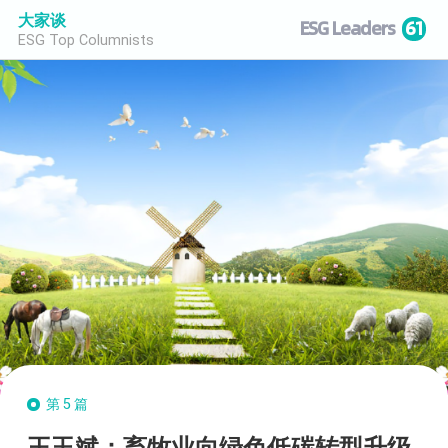
大家谈
ESG Leaders
61
ESG Top Columnists
第5篇