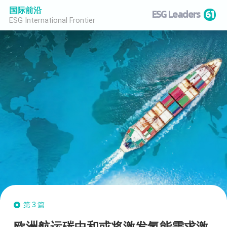
国际前沿
ESG Leaders
61
ESG International Frontier
第3篇