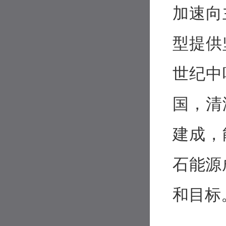
加速向
型提供
世纪中
国，清
建成，
石能源
和目标