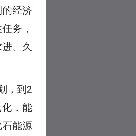
刻的经济
性任务，
求进、久
划，到2
代化，能
化石能源