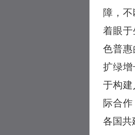
障，不
着眼于
色普惠
扩绿增
于构建
际合作
各国共