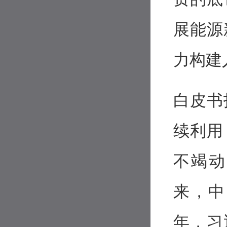
展能源
力构建
白皮书
续利用
不竭动
来，中
年，习