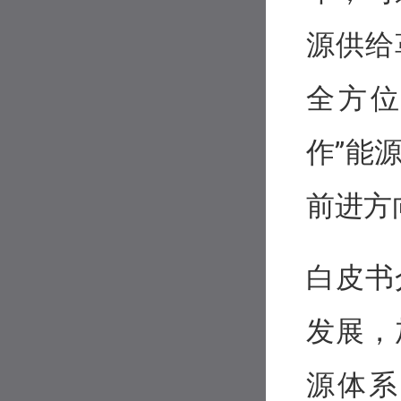
源供给
全方位
作”能
前进方
白皮书
发展，
源体系