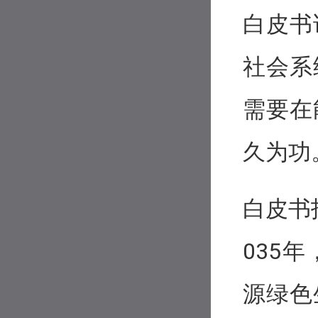
白皮书
社会系
需要在
久为功
白皮书
035
源绿色