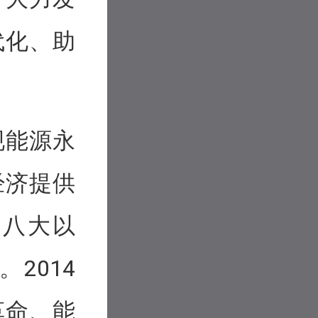
代化、助
现能源永
经济提供
十八大以
2014
革命、能