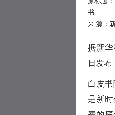
原标题：
书
来 源：
据新华
日发布
白皮书
是新时
费的底