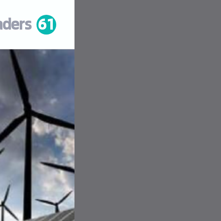
aders
61