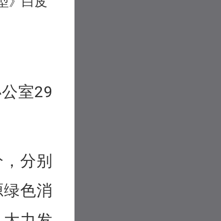
型》白皮
公室29
分，分别
源绿色消
、大力发