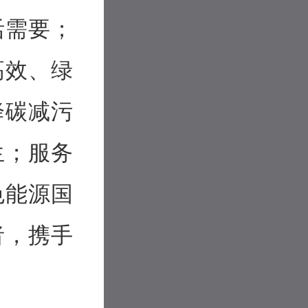
活需要；
高效、绿
降碳减污
生；服务
色能源国
者，携手