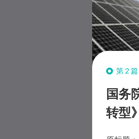
第2
国务
转型