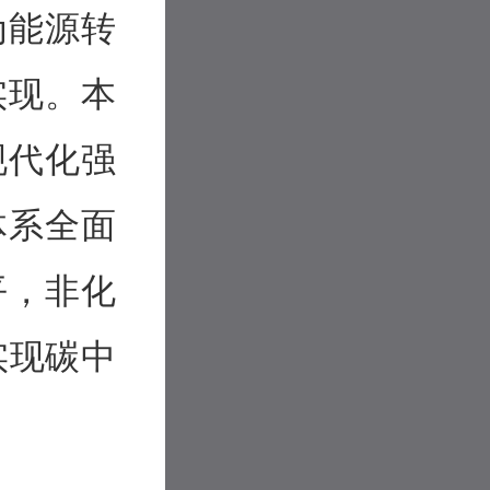
为能源转
实现。本
现代化强
体系全面
平，非化
实现碳中