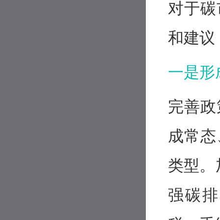
对于碳
和建议
一是形
完善政
成常态
类型。
强碳排