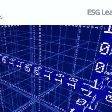
ESG Le
s