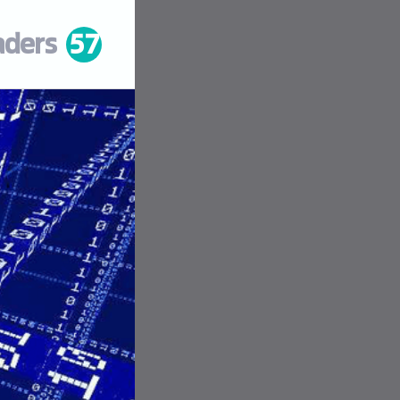
aders
57