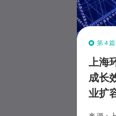
第4
上海
成长
业扩