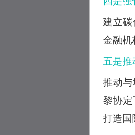
四是强
建立碳
金融机
五是推
推动与
黎协定
打造国