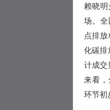
赖晓明
场。全
点排放
化碳排
计成交量
来看，
环节初