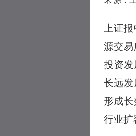
来 源：
上证报
源交易
投资发
长远发
形成长
行业扩