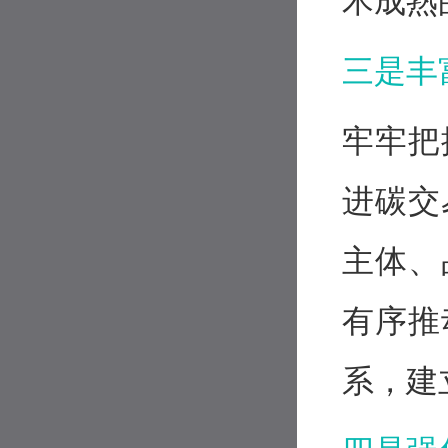
术成熟
三是丰
牢牢把
进碳交
主体、
有序推
系，建