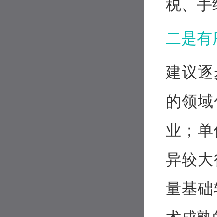
税、手
二是有
建议逐
的领域
业；单
异较大
量基础