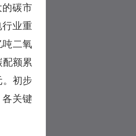
大的碳市
电行业重
亿吨二氧
碳配额累
亿元。初步
，各关键