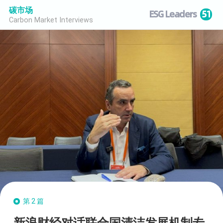
碳市场
ESG Leaders
51
Carbon Market Interviews
第2篇