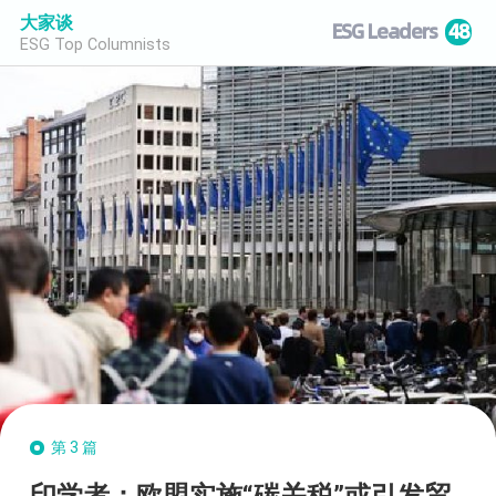
大家谈
ESG Leaders
48
ESG Top Columnists
第3篇