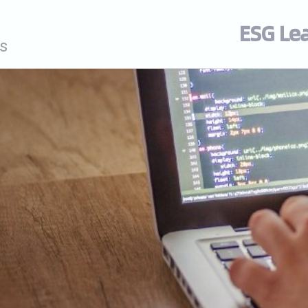
ESG Le
s