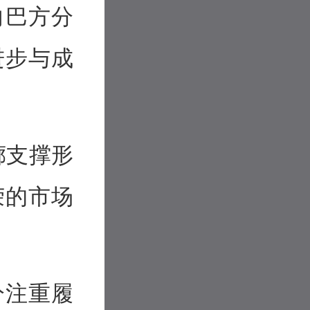
向巴方分
进步与成
廊支撑形
荣的市场
分注重履