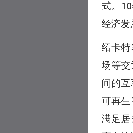
式。1
经济发
绍卡特
场等交
间的互
可再生
满足居