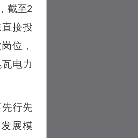
，截至2
来直接投
业岗位，
兆瓦电力
要先行先
续发展模