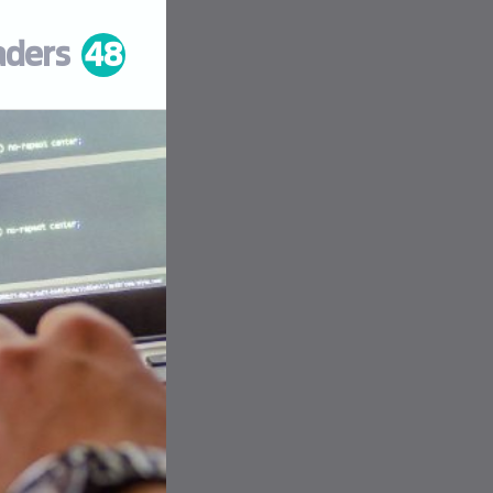
aders
48