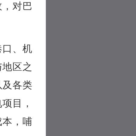
效，对巴
港口、机
与地区之
以及各类
电项目，
成本，哺