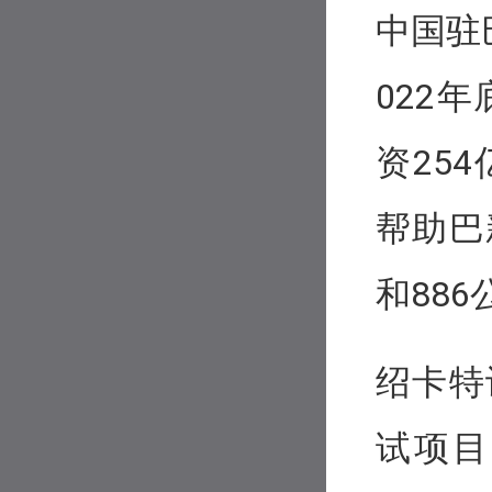
中国驻
022
资25
帮助巴
和88
绍卡特
试项目