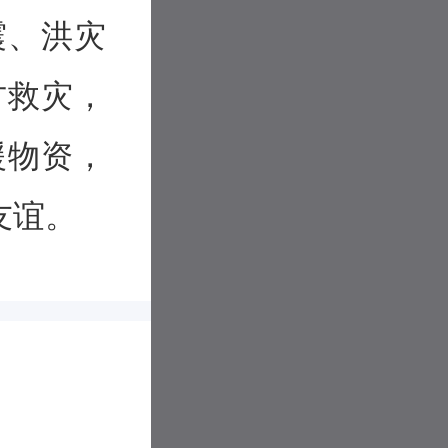
震、洪灾
方救灾，
援物资，
友谊。