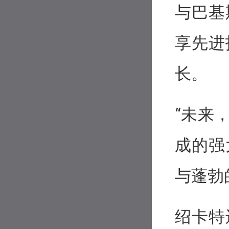
与巴基
享先进
长。
“未来
成的强
与蓬勃
绍卡特