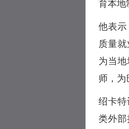
育本地
他表示
质量就
为当地
师，为
绍卡特
类外部