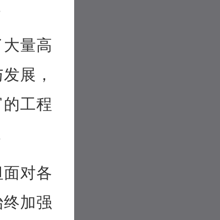
。
了大量高
与发展，
富的工程
。
坦面对各
始终加强