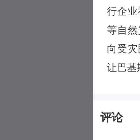
行企业
等自然
向受灾
让巴基
评论