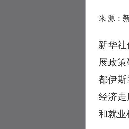
来 源：
新华社
展政策
都伊斯
经济走
和就业