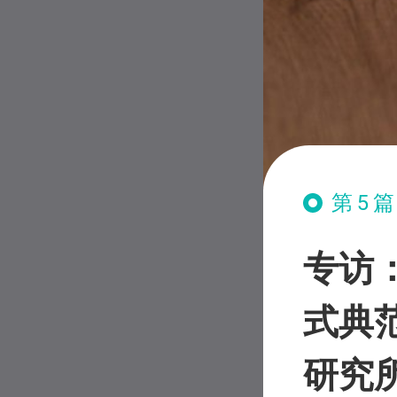
第5
专访
式典
研究