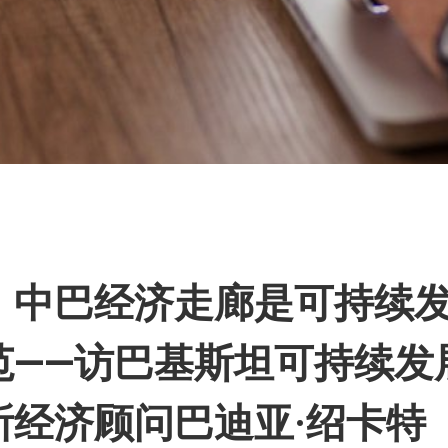
篇
：中巴经济走廊是可持续
范——访巴基斯坦可持续发
所经济顾问巴迪亚·绍卡特