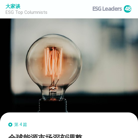
大家谈
ESG Leaders
48
ESG Top Columnists
第4篇