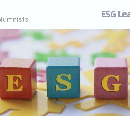
ESG Le
olumnists