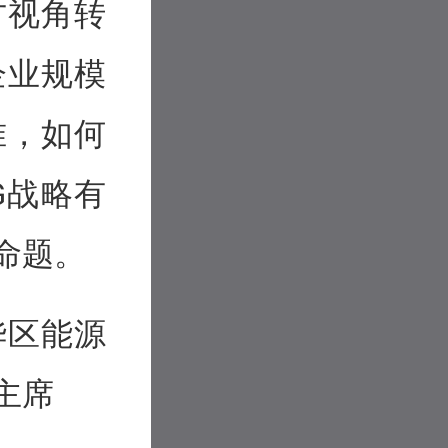
方视角转
企业规模
准，如何
G战略有
命题。
华区能源
主席