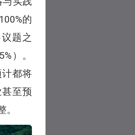
略与实践
00%的
略议题之
5%）。
预计都将
业甚至预
整。