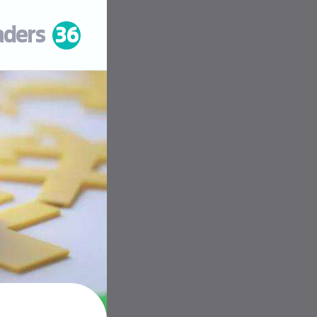
aders
36