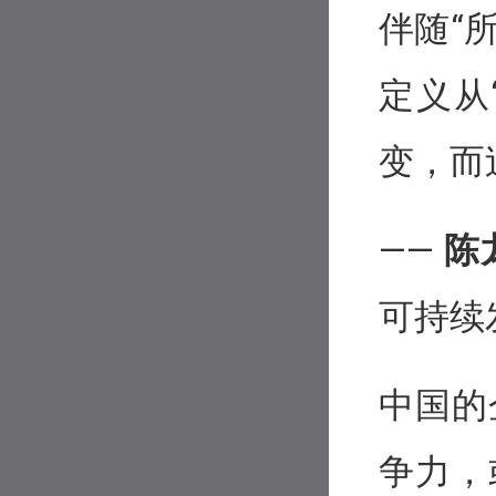
伴随“
定义从
变，而
——
陈
可持续
中国的
争力，