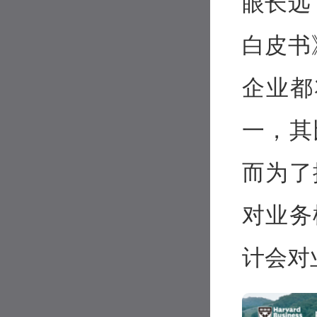
眼长远
白皮书
企业都
一，其
而为了
对业务
计会对