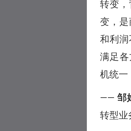
转变，
变，是
和利润
满足各
机统一
——
邹
转型业