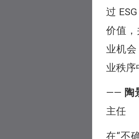
过 E
价值，
业机会
业秩序
——
陶
主任
在“不