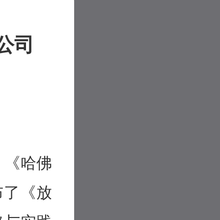
为公司
，《哈佛
布了《放