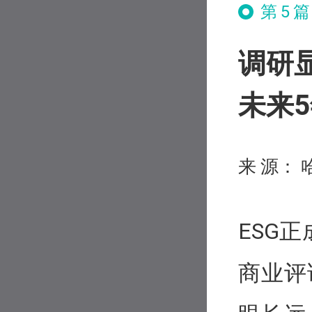
第5
调研显
未来
来 源：
ESG
商业评