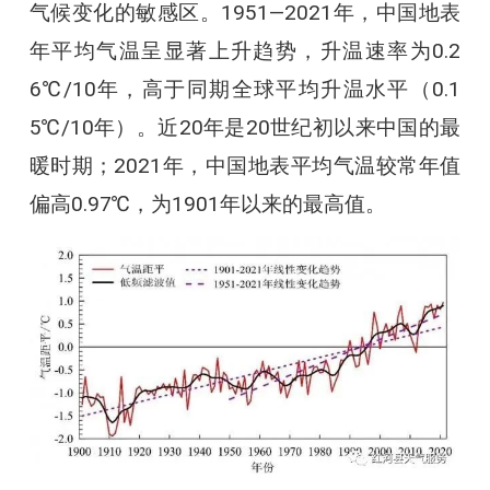
气候变化的敏感区。1951—2021年，中国地表
年平均气温呈显著上升趋势，升温速率为0.2
6℃/10年，高于同期全球平均升温水平（0.1
5℃/10年）。近20年是20世纪初以来中国的最
暖时期；2021年，中国地表平均气温较常年值
偏高0.97℃，为1901年以来的最高值。