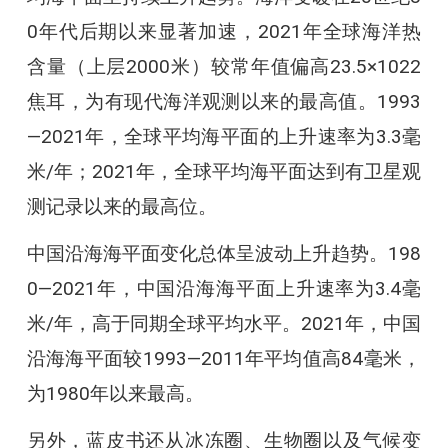
0年代后期以来显著加速，2021年全球海洋热
含量（上层2000米）较常年值偏高23.5×1022
焦耳，为有现代海洋观测以来的最高值。1993
—2021年，全球平均海平面的上升速率为3.3毫
米/年；2021年，全球平均海平面达到有卫星观
测记录以来的最高位。
中国沿海海平面变化总体呈波动上升趋势。198
0—2021年，中国沿海海平面上升速率为3.4毫
米/年，高于同期全球平均水平。2021年，中国
沿海海平面较1993—2011年平均值高84毫米，
为1980年以来最高。
另外，蓝皮书还从冰冻圈、生物圈以及气候变