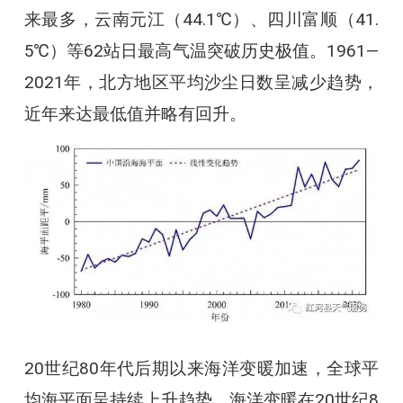
来最多，云南元江（44.1℃）、四川富顺（41.
5℃）等62站日最高气温突破历史极值。1961—
2021年，北方地区平均沙尘日数呈减少趋势，
近年来达最低值并略有回升。
20世纪80年代后期以来海洋变暖加速，全球平
均海平面呈持续上升趋势。海洋变暖在20世纪8