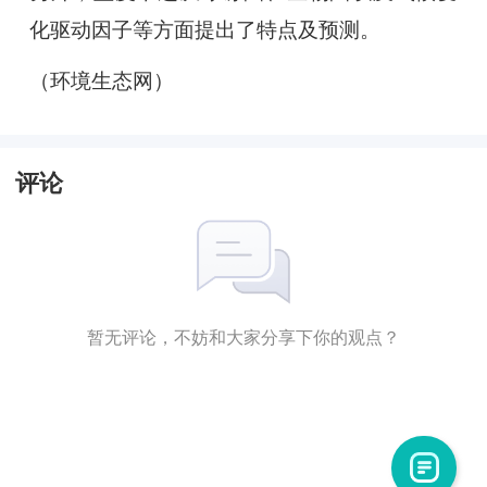
化驱动因子等方面提出了特点及预测。
（环境生态网）
评论
暂无评论，不妨和大家分享下你的观点？