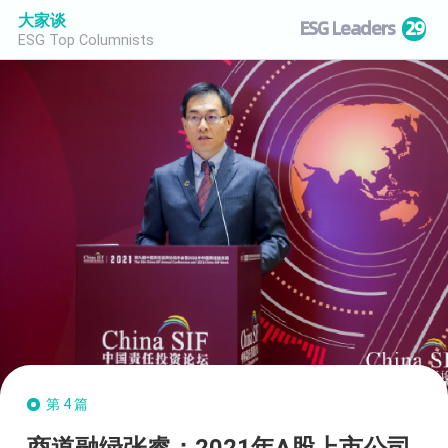
大家谈
ESG Leaders
29
ESG Top Columnists
第4篇