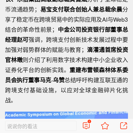
币流通趋势；
易宝支付联合创始人兼总裁余晨
分
享了稳定币在跨境贸易中的实际应用及AI与Web3
结合的革命性前景；
中金公司投资银行部董事总
经理赵可
强调，跨境支付创新技术发展过程中要
加强对弱势群体的赋能与教育；
滴灌通首席投资
官林暾
则介绍了利用数字技术构建中小企业收入
证券化平台的创新实践。
重建布雷顿森林体系委
员会执行董事马克·乌赞
总结呼吁构建互联互通的
跨境支付基础设施，以应对全球金融碎片化挑
战。
0
说说你的看法