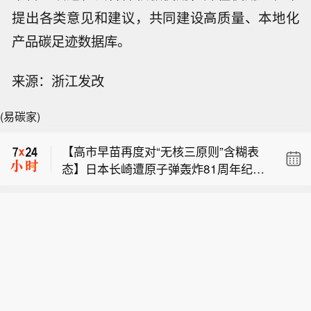
提出各类意见和建议，共同建设高质量、本地化
产品碳足迹数据库。
来源：浙江发改
【泰国国家旅游局：高度重视中国游客
旅游体验 将完善产品和服务】当地时间
(易碳家)
【上海今明两天有出现龙卷潜势】记者
8月8日晚，针对近期中国游客在泰国参
刚刚从上海市气象台获悉，今明天（9
加文体活动发生的相关公共事件，以及
【高市早苗再度对“无核三原则”含糊表
日至10日），上海具有龙卷潜势，市气
中国驻泰国大使馆日前发布中国公民来
态】日本长崎遭原子弹轰炸81周年纪念
象部门正在加强监测。（澎湃）
泰参加文体活动提醒，泰国国家旅游局
【泰国国家旅游局：高度重视中国游客
仪式9日在长崎市和平纪念公园举行。
局长塔帕妮在接受总台记者采访时表
旅游体验 将完善产品和服务】当地时间
日本首相高市早苗参加仪式，其致辞时
示，中国是泰国的好邻居，泰国高度重
【上海今明两天有出现龙卷潜势】记者
8月8日晚，针对近期中国游客在泰国参
对“无核三原则”仍含糊表态，未明确表
视接待来自世界各地的游客，特别是来
刚刚从上海市气象台获悉，今明天（9
加文体活动发生的相关公共事件，以及
示日本将继续坚持该原则。高市9日关
自中国的游客。塔帕妮表示，对于中国
日至10日），上海具有龙卷潜势，市气
中国驻泰国大使馆日前发布中国公民来
于“无核三原则”的表态沿用了她6日在广
游客而言，他们最希望看到的是诚信、
象部门正在加强监测。（澎湃）
泰参加文体活动提醒，泰国国家旅游局
岛遭原子弹轰炸81周年纪念仪式上致辞
安全、规范以及良好的旅游体验。因
局长塔帕妮在接受总台记者采访时表
时的表述。当时，高市早苗在致辞中仅
此，泰国国家旅游局高度重视上述方
示，中国是泰国的好邻居，泰国高度重
提及“日本现在坚持‘无核三原则’”，但其
面，并将从多个层面做好准备和保障工