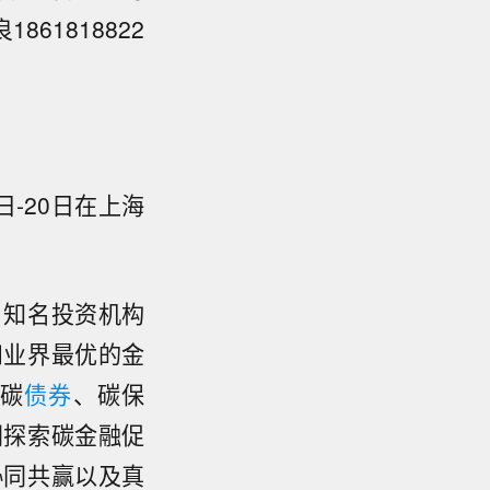
61818822
日-20日在上海
，知名投资机构
和业界最优的金
碳
债券
、碳保
同探索碳金融促
协同共赢以及真