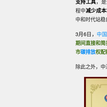
支持工具
，是
程中
减少成本
中和时代站稳
3月6日，
中
期间直接和简
市
碳排放
权配
除此之外，中