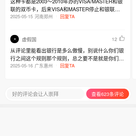
这种卡都是2003～2010年办的VISA/MASTER和银
联的双币卡，后来VISA和MASTER停止和银联合
作，强制要求停止所有6开头号段的合作卡，所以
2025-05-15
河南郑州
回复TA
这部分卡到期后逐步开始要求换号，最后一批大概
就是去年到期了。
12
虚假国
从评论里能看出银行是多么傲慢，别说什么你们银
行之间这个规则那个规则，总之要不是就是你们故
意的，要不是就是你们银行同业间的技术问题造成
2025-05-16
广东惠州
回复TA
了客户必须换卡号的不便，记得以前电信移动联通
之间也不能转号发短信什么的，现在不是也解决
了？
好的评论会让人崇拜
查看623条评论