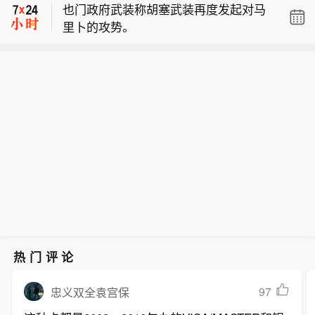
也门政府武装称胡塞武装再度发起对马
消息，美国内华达州最大能源供应商内
权，应当继续发展壮大，有更多国家表
里卜的攻势。
华达能源公司已经正式起诉正在该州建
达加入意愿。（新华社）
【土外长称沙土巴三国共同防务协议有
造数据中心的一家开发商，指控其试图
望扩员】土耳其外长费丹8日表示，新
将电费成本转嫁给消费者。据称，内华
近达成的沙特阿拉伯、土耳其和巴基斯
达能源公司为内华达州90%的用户供
坦三国共同防务协议旨在增强区域自主
电，而在建的两家数据中心建成后将消
权，应当继续发展壮大，有更多国家表
耗的电力，几乎占内华达能源公司总发
达加入意愿。（新华社）
电量的三分之一。内华达能源公司要求
数据中心开发商必须启动价值10亿美元
的电网升级工程。该公司警告称，如果
数据中心开发商不承担更多的基建开
支，公司或将上调电价，负担将转嫁到
内华达州的普通家庭和企业身上。对
此，数据中心的开发商则表示，内华达
能源公司拒绝兑现对其承诺的供电服
热门评论
务，却依旧要求他们投入10亿美元开展
电网升级工程。
97
忠义双全袁宫保