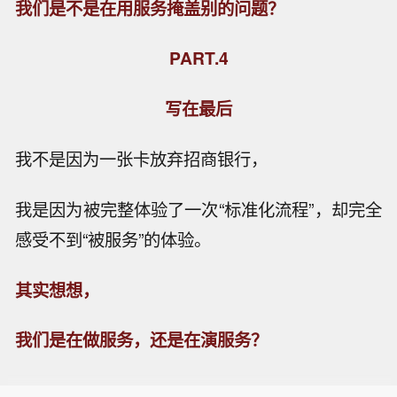
我们是不是在用服务掩盖别的问题？
PART.4
写在最后
我不是因为一张卡放弃招商银行，
我是因为被完整体验了一次“标准化流程”，却完全
感受不到“被服务”的体验。
也门政府武装称胡塞武装再度发起对马
其实想想，
里卜的攻势。
【土外长称沙土巴三国共同防务协议有
我们是在做服务，还是在演服务？
望扩员】土耳其外长费丹8日表示，新
【美国能源公司起诉数据中心开发商：
近达成的沙特阿拉伯、土耳其和巴基斯
将电费成本转嫁民众】据美国方面7日
坦三国共同防务协议旨在增强区域自主