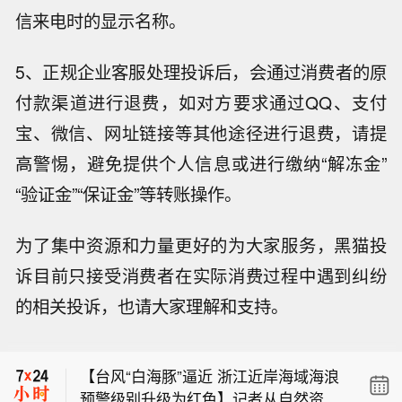
信来电时的显示名称。
5、正规企业客服处理投诉后，会通过消费者的原
付款渠道进行退费，如对方要求通过QQ、支付
宝、微信、网址链接等其他途径进行退费，请提
高警惕，避免提供个人信息或进行缴纳“解冻金”
“验证金”“保证金”等转账操作。
为了集中资源和力量更好的为大家服务，黑猫投
诉目前只接受消费者在实际消费过程中遇到纠纷
【包钢股份成功研发800MPa级增强成
的相关投诉，也请大家理解和支持。
形性稀土热轧汽车钢】据包钢股份消
美国地质调查局：俄罗斯北库里尔斯克
息，近日，包钢股份成功研制出800MP
东南49公里处发生5.0级地震。
a级增强成形性稀土热轧汽车结构用
【台风“白海豚”逼近 浙江近岸海域海浪
钢。该产品采用“稀土净化钢质+纳米析
预警级别升级为红色】记者从自然资源
出强化”复合技术，兼具高强度、高塑性