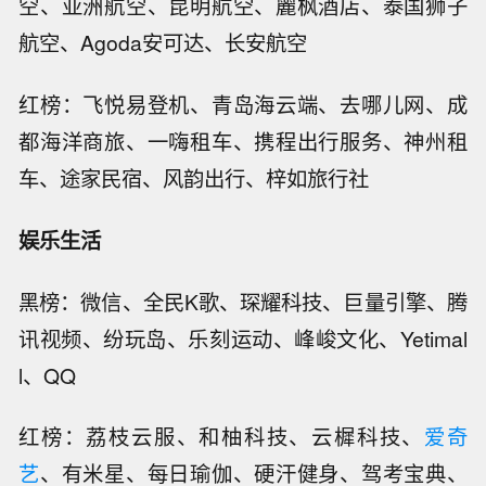
空、亚洲航空、昆明航空、麗枫酒店、泰国狮子
航空、Agoda安可达、长安航空
红榜：飞悦易登机、青岛海云端、去哪儿网、成
都海洋商旅、一嗨租车、携程出行服务、神州租
车、途家民宿、风韵出行、梓如旅行社
娱乐生活
黑榜：微信、全民K歌、琛耀科技、巨量引擎、腾
讯视频、纷玩岛、乐刻运动、峰峻文化、Yetimal
l、QQ
红榜：荔枝云服、和柚科技、云樨科技、
爱奇
艺
、有米星、每日瑜伽、硬汗健身、驾考宝典、