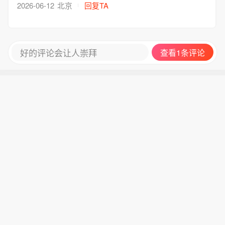
即办条例》、《市场监督管理投诉举报处理办法》
2026-06-12
北京
回复TA
相关规定，建议您直接向企业注册地相关行政监管
部门反映。感谢您对我们工作的理解与支持！
好的评论会让人崇拜
查看1条评论