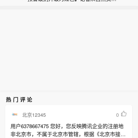
【包钢股份成功研发800MPa级增强成
部获悉，国家海洋预报台发布海浪红色
与优异的扩孔性能，可适用于商用车高
形性稀土热轧汽车钢】据包钢股份消
警报。受今年第13号台风“白海豚”影
承载、复杂变形的汽车结构件。产品已
美国地质调查局：俄罗斯北库里尔斯克
息，近日，包钢股份成功研制出800MP
响，预计8月7日夜间到8日夜间，东海
通过某知名商用车配套厂的试模及批量
东南49公里处发生5.0级地震。
a级增强成形性稀土热轧汽车结构用
将出现7到13米的狂浪到狂涛区，近海
应用验证。
钢。该产品采用“稀土净化钢质+纳米析
海域海浪预警级别为橙色；浙江近岸海
出强化”复合技术，兼具高强度、高塑性
域将出现4到6.5米的巨浪到狂浪，该近
与优异的扩孔性能，可适用于商用车高
岸海域海浪预警级别为红色，上海、福
承载、复杂变形的汽车结构件。产品已
建北部近岸海域将出现3到4.5米的大浪
通过某知名商用车配套厂的试模及批量
到巨浪，该近岸海域海浪预警级别为橙
应用验证。
色，江苏南部、福建南部近岸海域将出
现2到3.4米的中浪到大浪，该近岸海域
海浪预警级别为蓝色。请在上述海域作
业的船只注意安全，沿海各有关单位提
热门评论
前采取防浪避浪措施。（央视新闻）
0
北京12345
用户6378667475 您好，您反映腾讯企业的注册地
非北京市，不属于北京市管辖，根据《北京市接诉