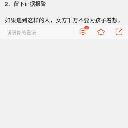
2、留下证据报警
如果遇到这样的人，女方千万不要为孩子着想，
不要抱着给孩子一个完整的家的思想，一定要报
84
说说你的看法
警，记得搜集证据，录音或者录下家暴视频，报
警处理，及早解决才能及早脱离苦海。
3、果断离婚
对于家暴男来说，是不配拥有妻子跟孩子的，是
极易因为小事情失去理智的，所以一定要坚强起
来，不要拖拉，积极寻求家人的庇佑，果断离
婚。
特别声明：以上内容仅代表作者本人的观点或立