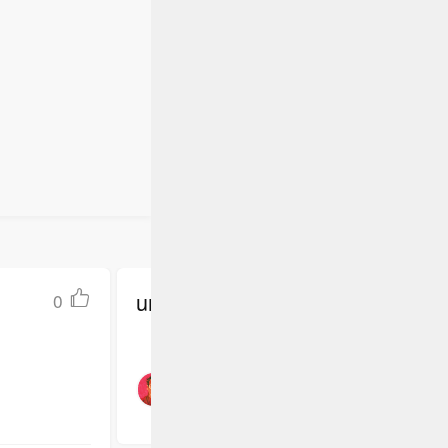
包括美国
旅途中增长
； 12.
去霍尔木
： （1）上
 （1）日
再适合作
建设项目实
水库水位降
）
五五”规
0.移民问
阿曼已明确
； 12.
 （1）日
水库水位降
undefined
0