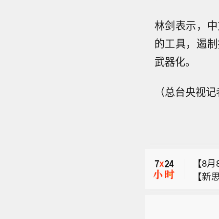
林剑表示，中
的工具，遏制
武器化。
【8月
（总台央视记者
【新
【伊
体人民
月8
果落到
【叙
方式
药工业
部消
议。
【一线
【8月
装人
对其
知识；
【新
兹海
半年国
【伊
体人民
为船
施方案
月8
果落到
划》发
方式
药工业
题引发