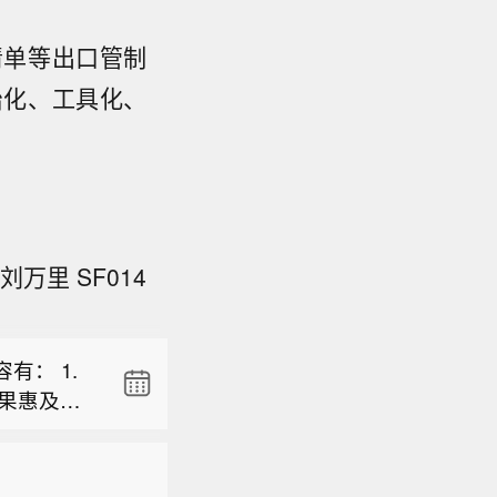
清单等出口管制
治化、工具化、
有： 1.
果惠及全
齐今天（8
学习教育成
万里 SF014
机制、管理
半年我国医
渡政府国防
近达成协
对； 6.
明身份武
包括美国
旅途中增长
有： 1.
去霍尔木
： （1）上
果惠及全
再适合作
建设项目实
齐今天（8
学习教育成
）
五五”规
机制、管理
半年我国医
0.移民问
近达成协
对； 6.
阿曼已明确