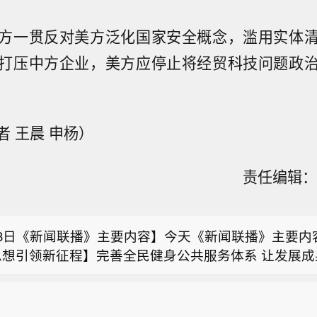
方一贯反对美方泛化国家安全概念，滥用实体
打压中方企业，美方应停止将经贸科技问题政
8日《新闻联播》主要内容】今天《新闻联播》主要内容
 王晨 申杨）
思想引领新征程】完善全民健身公共服务体系 让发展成
朗接近与阿曼达成管理海峡协议】伊朗外交部长阿拉格
； 2.【树立和践行正确政绩观】坚持民生优先 推动
责任编辑：刘
日）表示，伊朗目前正在与阿曼就霍尔木兹海峡的法律
实处； 3.上半年我国经营主体结构持续优化； 4.上
利亚过渡政府部队遭袭致1死2伤】当地时间8日，叙过
以及确定海峡船舶通行路线进行谈判，双方已经非常接
创新加速突破； 5.全国用电负荷创新高 电力保供积极应
息称，叙过渡政府部队当天在叙东部代尔祖尔省遭到不
但是，霍尔木兹海峡能否重新开放还取决于其他条件，
调研】轨道串起消费新活力； 7.暑期研学游升温 在
8日《新闻联播》主要内容】今天《新闻联播》主要内容
员袭击，导致一名士兵死亡，两人受伤。（央视新闻）
违反美伊谅解备忘录的行为作出弥补。阿拉格齐说，过
 8.台风“白海豚”逼近 各地加强防范； 9.国内联播快讯
思想引领新征程】完善全民健身公共服务体系 让发展成
峡存在一套分道通航制，但伊朗认为，原有路线已经不
内居民出游人次达34.63亿； （2）《全国幸福河湖
朗接近与阿曼达成管理海峡协议】伊朗外交部长阿拉格
； 2.【树立和践行正确政绩观】坚持民生优先 推动
舶通行路线，伊方无法接受继续使用该路线。（新华社
（2026—2028年）》发布； （3）《民用航空发展“十
日）表示，伊朗目前正在与阿曼就霍尔木兹海峡的法律
实处； 3.上半年我国经营主体结构持续优化； 4.上
布； （4）“义新欧”中欧班列今年出口超10万标箱； 1
以及确定海峡船舶通行路线进行谈判，双方已经非常接
创新加速突破； 5.全国用电负荷创新高 电力保供积极应
分歧 西班牙出台针对意大利反制措施； 11.伊朗称与