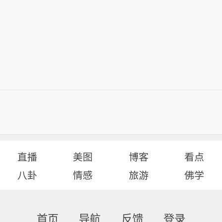
直播
美图
博客
看点
八卦
情感
旅游
佛学
首页
导航
反馈
登录