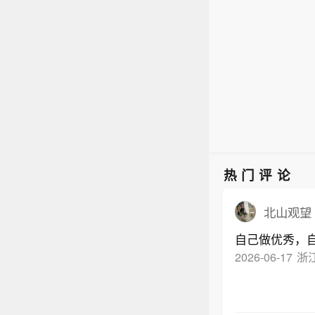
议。
【一线
霍尔木
对其
知识；
沙特土
兹海
半年国
本食
为船
施方案
至历
划》发
题引发
霍尔木
沙特土
本食
热门评论
至历
北山观望
自己做优秀，
2026-06-17
浙