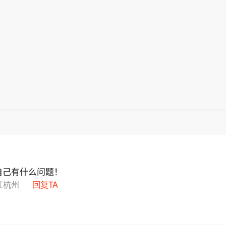
但是，霍尔木兹海峡能否重新开放还取决于其他条件，
调研】轨道串起消费新活力； 7.暑期研学游升温 在
兹海峡协议的总体框架 美媒称美军高层寻求退出伊朗战争
违反美伊谅解备忘录的行为作出弥补。阿拉格齐说，过
 8.台风“白海豚”逼近 各地加强防范； 9.国内联播快讯
耳其巴基斯坦签署共同防务协议； 13.国际联播快讯：
峡存在一套分道通航制，但伊朗认为，原有路线已经不
内居民出游人次达34.63亿； （2）《全国幸福河湖
品自给率跌至历史最低水平； （2）持续干旱致美最大
舶通行路线，伊方无法接受继续使用该路线。（新华社
（2026—2028年）》发布； （3）《民用航空发展“十
史最低。
布； （4）“义新欧”中欧班列今年出口超10万标箱； 1
分歧 西班牙出台针对意大利反制措施； 11.伊朗称与
兹海峡协议的总体框架 美媒称美军高层寻求退出伊朗战争
耳其巴基斯坦签署共同防务协议； 13.国际联播快讯：
品自给率跌至历史最低水平； （2）持续干旱致美最大
史最低。
自己有什么问题！
江杭州
回复TA