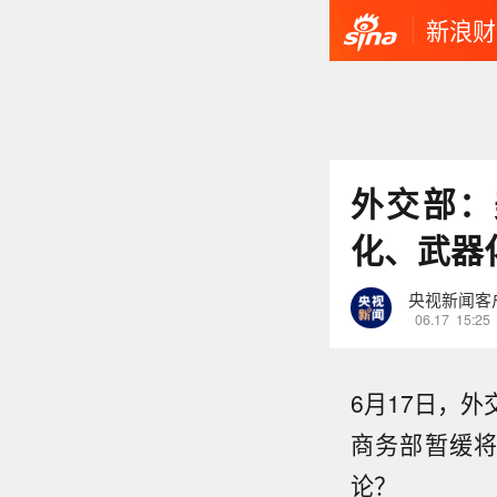
新浪财
外交部：
化、武器
央视新闻客
06.17
15:25
6月17日，
商务部暂缓
论？