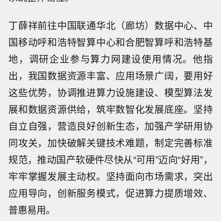
丁薛祥前往中国联通华北（廊坊）数据中心、中
国移动呼和浩特智算中心和合肥智算呼和浩特基
地，调研企业参与算力网建设使用情况。他指
出，我国数据资源丰富、应用场景广阔，要用好
这些优势，协调推进算力设施建设、模型算法发
展和数据资源供给，筑牢数智化发展底座。坚持
自立自强，营造良好创新生态，加强产学研用协
同攻关，加快破解关键技术难题，制定完善标准
规范，推动国产软硬件尽快从“可用”迈向“好用”，
牢牢掌握发展主动权。坚持面向市场需求，突出
应用导向，创新服务模式，促进算力提质增效、
普惠易用。