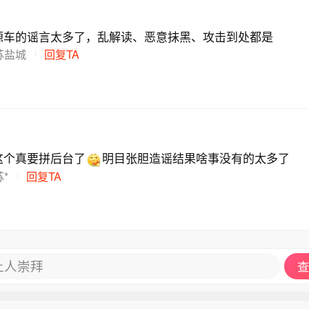
浙江沿海将有9-12级大风、阵风11-14级，“白海豚”
c
域风力有13-15级，阵风15-17级。降雨预报：8日08时
源车的谣言太多了，乱解读、恶意抹黑、攻击到处都是
台湾岛北部和浙江中东部的部分地区有大到暴雨，局地
苏盐城
回复TA
50毫米）。
这个真要拼后台了
明目张胆造谣结果啥事没有的太多了
*
回复TA
让人崇拜
查