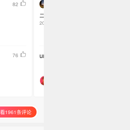
中心经过的
82
wheat__豆芽
至9日08
二流媒体?
大暴雨（1
2026-05-09
广东汕头
回复TA
undefined
76
看1961条评论