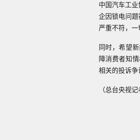
中国汽车工业
企因锁电问题
严重不符，一
同时，希望新
障消费者知情
相关的投诉争
（总台央视记
【中央
色预警
美铜暗
晨5点