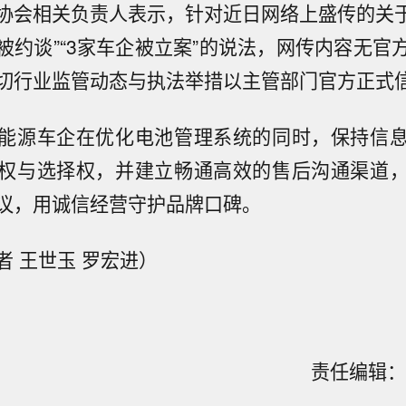
协会相关负责人表示，针对近日网络上盛传的关于
被约谈”“3家车企被立案”的说法，网传内容无官
切行业监管动态与执法举措以主管部门官方正式
能源车企在优化电池管理系统的同时，保持信
权与选择权，并建立畅通高效的售后沟通渠道
议，用诚信经营守护品牌口碑。
者 王世玉 罗宏进）
气象台发布台风橙色预警】中央气象台8月8日06时发
责任编辑：刘
：今年第13号台风“白海豚”（强台风级）的中心今天
盘跌破6.7美元，日内跌幅1.6%。
钟位于浙江省温州市东偏南方大约600公里的东海南部