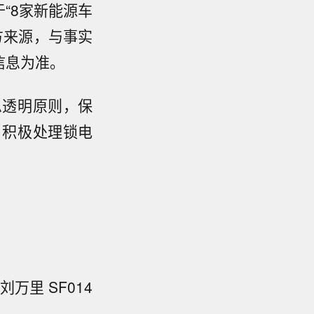
“8家新能源车
方来源，与事实
信息为准。
息透明原则，保
，积极处理锁电
布台风橙
万里 SF014
（8日）早
海面上，