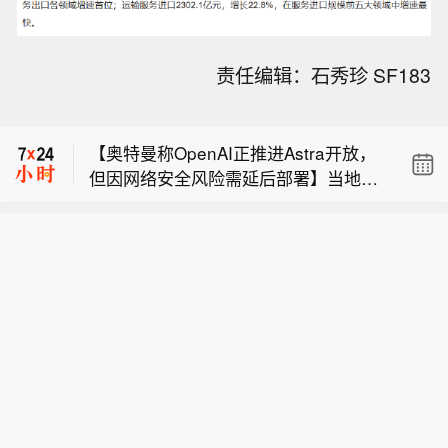
UBER和LYFT司机计划率先在加州组建
责任编辑：石秀珍 SF183
工会。
【国瓷材料、仕佳光子2家公司周内接
受百家以上机构调研】本周（8月3日—
【奥特曼称OpenAI正推进Astra开放，
8月7日）A股共有63家上市公司接待机
但因网络安全风险需延后部署】当地时
构调研。从赚钱效应来看，超八成机构
UBER和LYFT司机计划率先在加州组建
间8月7日，OpenAI首席执行官山姆·奥
调研公司本周实现正收益，其中盛达资
工会。
特曼表示，公司正在推进下一代模型Ast
源实现3日2板、红板科技4日2板。从热
【国瓷材料、仕佳光子2家公司周内接
ra向公众开放，但由于该模型具备较强
门调研标的来看，国瓷材料、仕佳光子
受百家以上机构调研】本周（8月3日—
网络安全能力，需要“多一点时间”确保
2家公司周内接受百家以上机构调研，
8月7日）A股共有63家上市公司接待机
安全部署。他表示，OpenAI并不认为将
泽璟制药-U接受97家机构调研，飞龙股
构调研。从赚钱效应来看，超八成机构
强大模型限制给少数用户是正确策略，
份、九洲药业分别接受86家、77家机构
调研公司本周实现正收益，其中盛达资
希望Astra最终能够广泛开放。奥特曼
调研，百济神州、华源控股接待超50家
源实现3日2板、红板科技4日2板。从热
称，Astra是一款“强大的模型”，公司希
机构。
门调研标的来看，国瓷材料、仕佳光子
望在确保安全的前提下尽快向更多用户
2家公司周内接受百家以上机构调研，
提供。