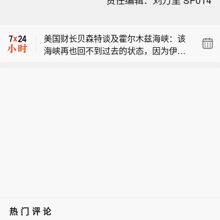
责任编辑：刘万里 SF014
塞尔维亚。今明两日我们安排了重要会
美国财长贝森特：不存在所谓的自由贸
晤， 我们将探讨扩大两国经济联系、对
易，我们追求的是公平贸易。欧盟对我
欧盟关系、其他惠及两国人民的议题以
美国财长贝森特谈及霍尔木兹海峡：该
方汽车征收 10% 关税，而我们对欧盟
及安全相关事务。
海峡再也回不到过去的状态，因为伊朗
汽车仅征收 3% 关税。这何谈公平？因
乌克兰总统泽连斯基： 我已携团队抵达
已经将其用作，或试图将其用作咽喉要
此我们正在下调关税，消除非关税贸易
塞尔维亚。今明两日我们安排了重要会
道。未来两年我们将看到，这条海峡的
壁垒，抵制补贴劳工现象，并把就业岗
美国财长贝森特：不存在所谓的自由贸
晤， 我们将探讨扩大两国经济联系、对
重要性将会不复存在。它将仅仅成为一
位带回本国。
易，我们追求的是公平贸易。欧盟对我
欧盟关系、其他惠及两国人民的议题以
片普通水域。我认为，目前经由该海峡
方汽车征收 10% 关税，而我们对欧盟
及安全相关事务。
运输的能源中，超过 50% 至 70% 将会
汽车仅征收 3% 关税。这何谈公平？因
转由地下管道输送。
此我们正在下调关税，消除非关税贸易
壁垒，抵制补贴劳工现象，并把就业岗
位带回本国。
热门评论