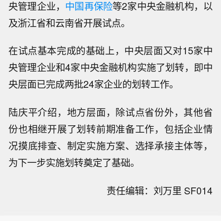
央管理企业，
中国再保险
等2家中央金融机构，以
及浙江省和云南省开展试点。
在试点基本完成的基础上，中央层面又对15家中
央管理企业和4家中央金融机构实施了划转，即中
央层面已完成两批24家企业的划转工作。
陆庆平介绍，地方层面，除试点省份外，其他省
份也相继开展了划转前期准备工作，包括企业情
况摸底排查、制定实施方案、选择承接主体等，
为下一步实施划转奠定了基础。
【五粮液：公司持续关注低度酒、轻饮
责任编辑：刘万里 SF014
酒类的市场消费趋势】五粮液在互动平
【杠杆ETF规模激增放大市场波动，华
台表示，公司持续关注低度酒、轻饮酒
尔街日内动量交易迎爆发式增长】随着
类的市场消费趋势，目前公司旗下已有