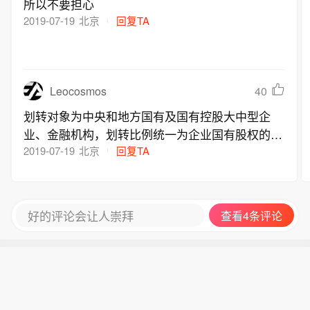
所以不要担心
策略数量增长逾两倍。这类策略通过严
了极佳的交易环境。
2019-07-19
北京
回复TA
格的量化规则在价格大幅波动时捕捉短
期趋势，其风险调整后收益远超美股整
体指数表现。摩根大通策略师指出，当
前市场的高波动性特征令人回想起1998
Leocosmos
40
年技术革命时期，为日内动量策略提供
了极佳的交易环境。
划转对象为中央和地方国有及国有控股大中型企
业、金融机构，划转比例统一为企业国有股权的1
0%。
2019-07-19
北京
回复TA
好的评论会让人崇拜
查看4条评论