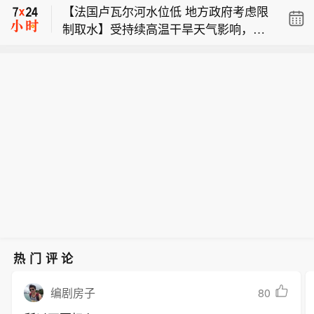
【法国卢瓦尔河水位低 地方政府考虑限
杠杆ETF资产规模的爆炸式增长，其每
29度一见倾心、果酒及气泡酒等多款适
制取水】受持续高温干旱天气影响，法
日机械性再平衡机制正显著放大市场波
配日常佐餐、多元场景的低度产品。
【五粮液：公司持续关注低度酒、轻饮
国卢瓦尔河水位下降严重，一些地方政
动，进而为华尔街日内动量交易策略创
酒类的市场消费趋势】五粮液在互动平
府正考虑限制从卢瓦尔河取水饮用。 法
造了新的获利途径。当前，半导体等科
【杠杆ETF规模激增放大市场波动，华
台表示，公司持续关注低度酒、轻饮酒
国商业调频电视台9日报道，在大西洋
技板块已成为此类短期趋势交易的核心
尔街日内动量交易迎爆发式增长】随着
类的市场消费趋势，目前公司旗下已有
岸卢瓦尔省卢瓦尔奥桑斯，卢瓦尔河水
领域。杠杆ETF的运作机制决定了其具
杠杆ETF资产规模的爆炸式增长，其每
29度一见倾心、果酒及气泡酒等多款适
位比2月时低了8到9米。卢瓦尔奥桑斯
有天然的顺周期特征。为维持既定杠杆
日机械性再平衡机制正显著放大市场波
配日常佐餐、多元场景的低度产品。
市长让-保罗·于埃表示，如果干旱情况
倍数，此类基金在市场上涨时必须追加
动，进而为华尔街日内动量交易策略创
持续得不到改善，该市将限制居民从卢
买入，下跌时则被迫卖出。在此背景
造了新的获利途径。当前，半导体等科
瓦尔河取水饮用。（新华社）
下，专注于高波动资产的日内动量策略
技板块已成为此类短期趋势交易的核心
迎来了显著增长。数据显示，自2024年
领域。杠杆ETF的运作机制决定了其具
以来，针对半导体行业的日内动量有效
有天然的顺周期特征。为维持既定杠杆
策略数量增长逾两倍。这类策略通过严
倍数，此类基金在市场上涨时必须追加
格的量化规则在价格大幅波动时捕捉短
买入，下跌时则被迫卖出。在此背景
期趋势，其风险调整后收益远超美股整
热门评论
下，专注于高波动资产的日内动量策略
体指数表现。摩根大通策略师指出，当
迎来了显著增长。数据显示，自2024年
前市场的高波动性特征令人回想起1998
80
编剧房子
以来，针对半导体行业的日内动量有效
年技术革命时期，为日内动量策略提供