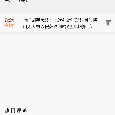
生。”（完）
醒公民暂勿前往】因山火持续蔓延，印
也门胡塞武装发言人称，他们袭击了沙
度尼西亚的知名旅游景点——东爪哇省
特阿美位于吉赞的炼油厂。
布罗莫火山景区自8日晚起暂时关闭。
也门胡塞武装：此次针对行动是对沙特
中国驻泗水总领馆9日发布公告，提醒
用无人机入侵萨达和哈杰空域的回应。
领区中国公民暂勿前往该景区，已预订
行程的游客及时办理改期或退票，并密
切关注火情及景区解封信息。（新华
社）
热门评论