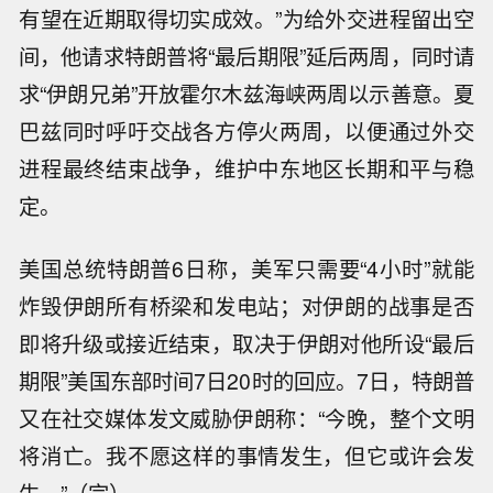
有望在近期取得切实成效。”为给外交进程留出空
间，他请求特朗普将“最后期限”延后两周，同时请
求“伊朗兄弟”开放霍尔木兹海峡两周以示善意。夏
巴兹同时呼吁交战各方停火两周，以便通过外交
进程最终结束战争，维护中东地区长期和平与稳
定。
美国总统特朗普6日称，美军只需要“4小时”就能
炸毁伊朗所有桥梁和发电站；对伊朗的战事是否
即将升级或接近结束，取决于伊朗对他所设“最后
也门胡塞武装发言人称，他们袭击了沙
期限”美国东部时间7日20时的回应。7日，特朗普
特阿美位于吉赞的炼油厂。
又在社交媒体发文威胁伊朗称：“今晚，整个文明
也门胡塞武装：此次针对行动是对沙特
用无人机入侵萨达和哈杰空域的回应。
将消亡。我不愿这样的事情发生，但它或许会发
【印尼一火山景区因山火关闭 我领馆提