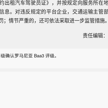
约出租汽车驾驶员证》，并按规定向服务所在
信息。对违反规定的平台企业，交通运输主管
罚；情节严重的，还可依法采取进一步监管措施
：本次上调评级反映出过去几年贝宁信用状况各方面逐
责任编辑：刘
级将贝宁评级上调至 Ba3，展望调整为稳定。
级确认罗马尼亚 Baa3 评级。
：本次上调评级反映出过去几年贝宁信用状况各方面逐
级将贝宁评级上调至 Ba3，展望调整为稳定。