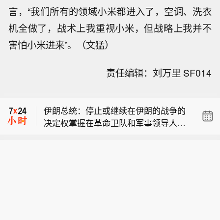
言，“我们所有的领域小米都进入了，空调、洗衣
机全做了，战术上我重视小米，但战略上我并不
害怕小米进来”。（文猛）
伊朗总统：我们每日都在探讨如何推进
责任编辑：刘万里 SF014
外交途径，以摆脱这种既非战争也非和
【万斯谈到伊朗局势时称“我们还在博弈
平的状态。
过程中”】美国副总统万斯在周六播出的
伊朗总统：停止或继续在伊朗的战争的
新闻采访中谈及伊朗局势时表示：“我们
决定权掌握在革命卫队和军事领导人手
还在博弈过程中。”他说：“我们正在综
伊朗总统：我们每日都在探讨如何推进
中，而不是政府。
合运用外交、经济和军事等各种手段，
外交途径，以摆脱这种既非战争也非和
以确保为美国人民争取到最好的结果。”
【万斯谈到伊朗局势时称“我们还在博弈
平的状态。
万斯表示：“我相当有信心，我们最终会
过程中”】美国副总统万斯在周六播出的
实现这一目标。”他说，过去几天伊朗谈
新闻采访中谈及伊朗局势时表示：“我们
判取得了一些进展。万斯表示，美国预
还在博弈过程中。”他说：“我们正在综
计海湾地区的石油和天然气供应将恢复
合运用外交、经济和军事等各种手段，
到冲突前的水平，“伊朗方面告诉我们，
以确保为美国人民争取到最好的结果。”