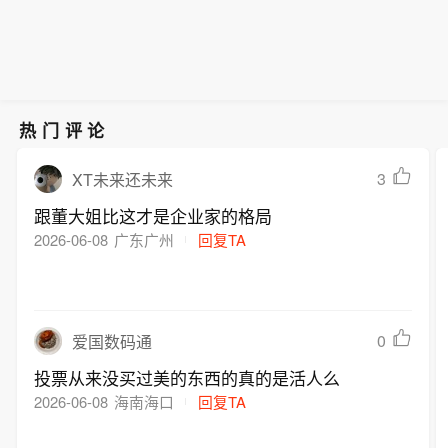
他们会这么做”。他说：“我们不会轻
万斯表示：“我相当有信心，我们最终会
信，而是会核实”。
实现这一目标。”他说，过去几天伊朗谈
判取得了一些进展。万斯表示，美国预
计海湾地区的石油和天然气供应将恢复
到冲突前的水平，“伊朗方面告诉我们，
热门评论
他们会这么做”。他说：“我们不会轻
信，而是会核实”。
3
XT未来还未来
跟董大姐比这才是企业家的格局
2026-06-08
广东广州
回复TA
0
爱国数码通
投票从来没买过美的东西的真的是活人么
2026-06-08
海南海口
回复TA