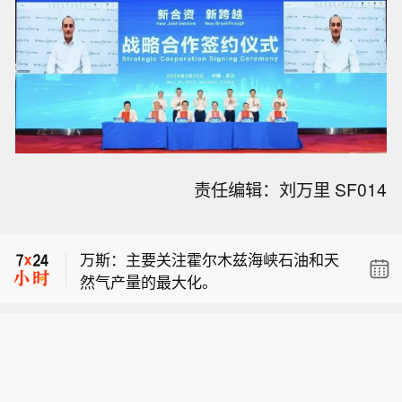
【伊朗：与阿曼“接近”达成协议但并不
责任编辑：刘万里 SF014
意味重开海峡】据伊朗法尔斯通讯社8
万斯谈伊朗：我们仍然处于“比赛的中
日报道，伊朗外长阿拉格齐当天表示，
期”。
伊朗与阿曼“接近”达成协议，但并不意
万斯：主要关注霍尔木兹海峡石油和天
味着重新开放霍尔木兹海峡。在8日举
然气产量的最大化。
行的一场记者会间隙，阿拉格齐提及伊
【伊朗：与阿曼“接近”达成协议但并不
朗同阿曼就霍尔木兹海峡通航问题谈判
意味重开海峡】据伊朗法尔斯通讯社8
的进程。他说：“谈判正在进行，鉴于技
万斯谈伊朗：我们仍然处于“比赛的中
日报道，伊朗外长阿拉格齐当天表示，
术上的复杂性，我们正在确定一条临时
期”。
伊朗与阿曼“接近”达成协议，但并不意
路线，我认为我们非常接近达成协议。”
味着重新开放霍尔木兹海峡。在8日举
阿拉格齐称：“当然，这并不意味着霍尔