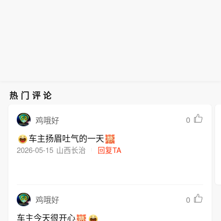
行的一场记者会间隙，阿拉格齐提及伊
木兹海峡将重新开放。海峡的开放还取
朗同阿曼就霍尔木兹海峡通航问题谈判
决于其他条件，这包括美国违反谅解备
的进程。他说：“谈判正在进行，鉴于技
忘录应作出赔偿。” 伊朗塔斯尼姆通讯
术上的复杂性，我们正在确定一条临时
社当天援引伊朗伊斯兰革命卫队发言人
路线，我认为我们非常接近达成协议。”
的话报道说，重开霍尔木兹海峡与伊朗
阿拉格齐称：“当然，这并不意味着霍尔
同阿曼之间的谈判无关，而是取决于美
木兹海峡将重新开放。海峡的开放还取
国是否完全接受伊朗的条件，并停止干
决于其他条件，这包括美国违反谅解备
热门评论
涉地区谈判。“一旦美国接受伊朗的条
忘录应作出赔偿。” 伊朗塔斯尼姆通讯
件，海峡必将重新开放。”（新华社）
社当天援引伊朗伊斯兰革命卫队发言人
0
鸡哦好
的话报道说，重开霍尔木兹海峡与伊朗
车主扬眉吐气的一天
同阿曼之间的谈判无关，而是取决于美
2026-05-15
山西长治
回复TA
国是否完全接受伊朗的条件，并停止干
涉地区谈判。“一旦美国接受伊朗的条
件，海峡必将重新开放。”（新华社）
0
鸡哦好
车主今天很开心