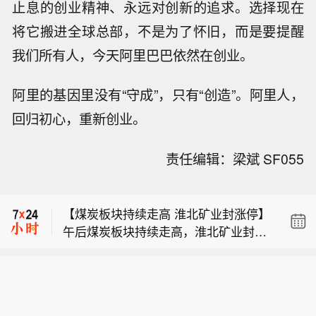
止息的创业精神、永远对创新的追求。选择现在
将它搬进全球总部，不是为了怀旧，而是要提醒
我们所有人，今天阿里巴巴依然在创业。
阿里的基因里没有“守成”，只有“创造”。阿里人，
回归初心，重新创业。
【标普确认澳大利亚AAA评级，展望稳
责任编辑：梁斌 SF055
定】标普确认澳大利亚长期外币债务评
兆易创新A股成交额超200亿元，现跌1.
级为AAA，展望稳定，并确认澳大利亚
7%。
短期主权信用评级为“A-1+”。标普表
【煤炭板块持续走高 淮北矿业封涨停】
示，澳大利亚计划提高房产税并采取节
午后煤炭板块持续走高，淮北矿业封涨
支措施，应有助于缓解不断加剧的结构
【标普确认澳大利亚AAA评级，展望稳
停，此前昊华能源、大有能源涨停，兖
性支出压力。澳大利亚评级受益于其健
定】标普确认澳大利亚长期外币债务评
矿能源、晋控煤业、平煤股份、潞安环
全的制度框架和稳健的财政指标、富裕
兆易创新A股成交额超200亿元，现跌1.
级为AAA，展望稳定，并确认澳大利亚
能、中煤能源均涨超5%。
且多元化的经济以及灵活的货币政策。
7%。
短期主权信用评级为“A-1+”。标普表
外债水平较高，但正逐步改善。长期评