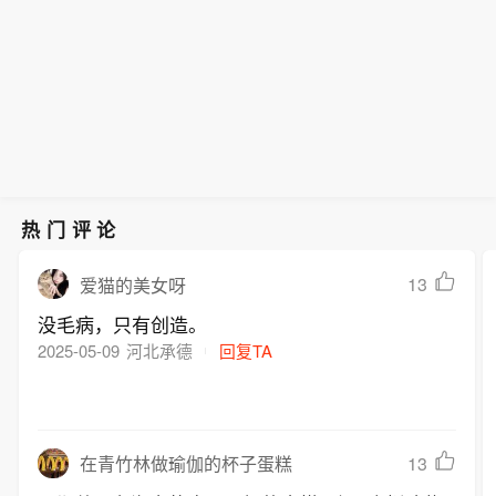
示，澳大利亚计划提高房产税并采取节
级的稳定展望反映出我们预期未来两年
支措施，应有助于缓解不断加剧的结构
政府赤字和净债务将保持在适度水平。
性支出压力。澳大利亚评级受益于其健
全的制度框架和稳健的财政指标、富裕
且多元化的经济以及灵活的货币政策。
外债水平较高，但正逐步改善。长期评
级的稳定展望反映出我们预期未来两年
政府赤字和净债务将保持在适度水平。
热门评论
13
爱猫的美女呀
没毛病，只有创造。
2025-05-09
河北承德
回复TA
13
在青竹林做瑜伽的杯子蛋糕