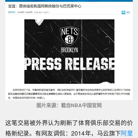
图片来源：截自NBA中国官网
这笔交易被外界认为刷新了体育俱乐部交易的价
格新纪录。有网友调侃：2014年，马云旗下
阿里