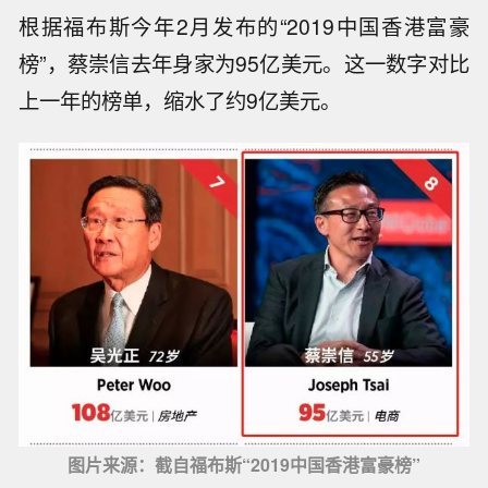
根据福布斯今年2月发布的“2019中国香港富豪
榜”，蔡崇信去年身家为95亿美元。这一数字对比
上一年的榜单，缩水了约9亿美元。
图片来源：截自福布斯“2019中国香港富豪榜”