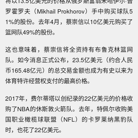
将以13.5亿美元的价格从俄罗斯富翁米哈伊尔·普
罗霍罗夫（Mikhail Prokhorov）手中购买球队5
1%的股份。去年4月，蔡崇信以10亿美元购买了
篮网队49%的股份。
这也意味着，蔡崇信将全资持有布鲁克林篮网
队。如今消息正式公布，23.5亿美元（约合人民
币165.48亿元）的总交易金额也成为有史以来为
体育特许经营权支付的最高价格。
2017年，费尔蒂塔以创纪录的22亿美元的价格收
购了NBA的休斯敦火箭队。去年，特佩尔收购美
国职业橄榄球联盟（NFL）的卡罗莱纳黑豹队
时，也花了22亿美元。