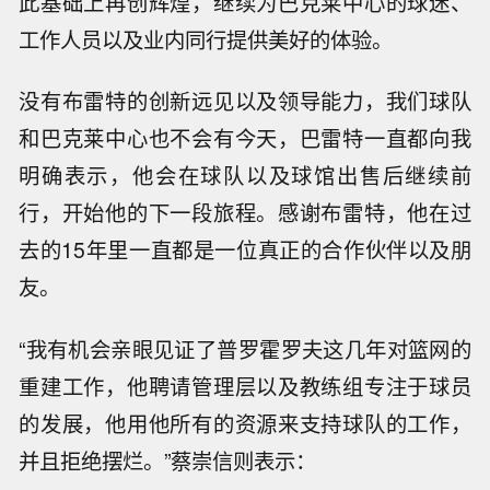
此基础上再创辉煌，继续为巴克莱中心的球迷、
工作人员以及业内同行提供美好的体验。
没有布雷特的创新远见以及领导能力，我们球队
和巴克莱中心也不会有今天，巴雷特一直都向我
明确表示，他会在球队以及球馆出售后继续前
行，开始他的下一段旅程。感谢布雷特，他在过
去的15年里一直都是一位真正的合作伙伴以及朋
友。
“我有机会亲眼见证了普罗霍罗夫这几年对篮网的
重建工作，他聘请管理层以及教练组专注于球员
的发展，他用他所有的资源来支持球队的工作，
并且拒绝摆烂。”蔡崇信则表示：