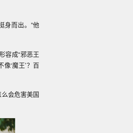
挺身而出。”他
形容成“邪恶王
像‘魔王’？百
怎么会危害美国