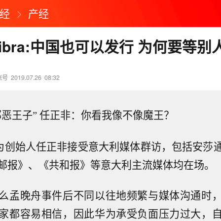
经
产经
ibra:中国也可以发行 为何要等别
账号
2019.07.26
08:32
邪恶王子” 任正非：你看我像不像魔王？
华为创始人任正非接受意大利媒体群访，包括安莎
邮报》、《共和报》等意大利主流媒体均在场。
么孟晚舟事件后不同以往地频繁与媒体沟通时
家都容易相信，因此华为承受负面压力过大，