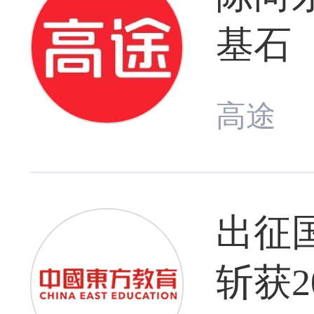
基石
高途
出征
斩获