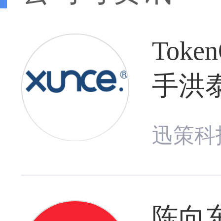
Tok
手洪泰
迅策科
陈向