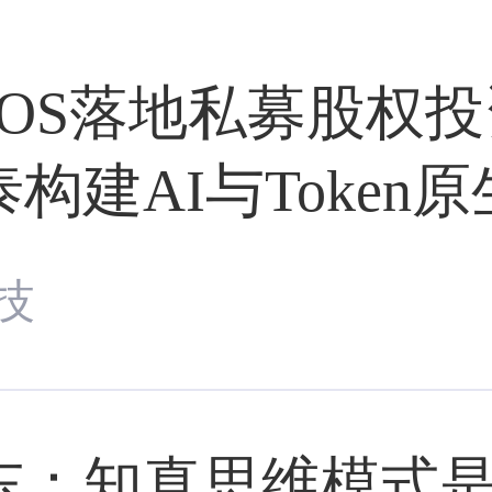
enOS落地私募股
构建AI与Token
技
东：知真思维模式