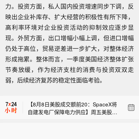
力。投资方面，私人国内投资增速同步下调，反
映出企业补库存、扩大经营的积极性有所下降，
高利率环境对企业投资活动的抑制效应逐步显
现。外贸方面，出口增幅小幅上调，但进口增幅
仍处于高位，贸易逆差进一步扩大，对整体经济
形成拖累。整体而言，一季度美国经济整体扩张
节奏放缓，作为经济支柱的消费与投资双双走
特朗普称：美国联邦检察官珍妮娜·皮罗
弱，后续经济复苏的稳定性面临考验。
应重新考虑她仓促作出的决定。
摩根大通不动产专属基金：美国证券交
易委员会文件显示，该基金已提交S
【8月8日美股成交额前20：SpaceX将
类、A类、I类股份发行申请，发行规模
自建发电厂保障电力供应】周五美股成
未披露。
特朗普称：美国联邦检察官珍妮娜·皮罗
交额第1名SpaceX收高15.83%，成交3
应重新考虑她仓促作出的决定。
00.16亿美元。据报道，SpaceX计划建
摩根大通不动产专属基金：美国证券交
设自己的发电设施，为其与特斯拉在美