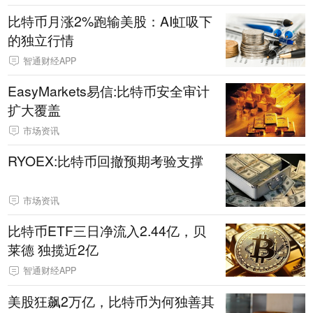
比特币月涨2%跑输美股：AI虹吸下
的独立行情
智通财经APP
EasyMarkets易信:比特币安全审计
扩大覆盖
市场资讯
RYOEX:比特币回撤预期考验支撑
市场资讯
比特币ETF三日净流入2.44亿，贝
莱德 独揽近2亿
智通财经APP
美股狂飙2万亿，比特币为何独善其