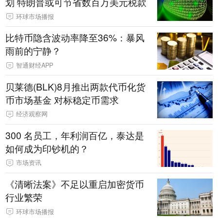
划 特朗普或可节省数百万美元税款
环球市场播报
比特币隐含波动率降至36%：暴风
雨前的宁静？
智通财经APP
贝莱德(BLK)8月推出两款代币化货
币市场基金 对标稳定币需求
经济观察网
300 名员工，年利润百亿，泰达是
如何成为印钞机的？
市场资讯
《清晰法案》不足以重启加密货币
行业繁荣
环球市场播报