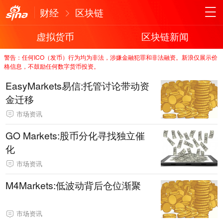
财经
区块链
虚拟货币
区块链新闻
警告：任何ICO（发币）行为均为非法，涉嫌金融犯罪和非法融资。新浪仅展示价
格信息，不鼓励任何数字货币投资。
EasyMarkets易信:托管讨论带动资
金迁移
市场资讯
GO Markets:股币分化寻找独立催
化
市场资讯
M4Markets:低波动背后仓位渐聚
市场资讯