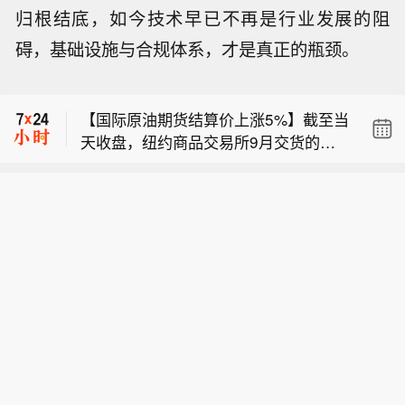
归根结底，如今技术早已不再是行业发展的阻
【特朗普称霍尔木兹海峡目前处于开放
碍，基础设施与合规体系，才是真正的瓶颈。
状态】特朗普表示，霍尔木兹海峡现已
【特朗普称曾与美联储主席沃什通话】
开放，且仅由美国海军掌控。特朗普在
特朗普表示，上周他与美联储主席凯文·
椭圆形办公室称：“我们实施的封锁万无
【国际原油期货结算价上涨5%】截至当
沃什有过简短交谈，但强调沃什必须与
一失。这是一道钢铁之墙，只允许我们
天收盘，纽约商品交易所9月交货的轻
美联储全体理事会成员协同开展工作。
想放行的船只通行。”
【特朗普称霍尔木兹海峡目前处于开放
质原油期货价格上涨3.95美元，收于每
特朗普暗示，如果沃什拥有完全决策
状态】特朗普表示，霍尔木兹海峡现已
桶82.13美元，涨幅为5.05%；10月交
权，其倾向的政策方向或将有所不同，
【特朗普称曾与美联储主席沃什通话】
开放，且仅由美国海军掌控。特朗普在
货的伦敦布伦特原油期货价格上涨4.17
但并未具体说明这位美联储主席支持何
特朗普表示，上周他与美联储主席凯文·
椭圆形办公室称：“我们实施的封锁万无
美元，收于每桶87.72美元，涨幅为4.9
种举措。
沃什有过简短交谈，但强调沃什必须与
一失。这是一道钢铁之墙，只允许我们
9%。
美联储全体理事会成员协同开展工作。
想放行的船只通行。”
特朗普暗示，如果沃什拥有完全决策
权，其倾向的政策方向或将有所不同，
但并未具体说明这位美联储主席支持何
种举措。